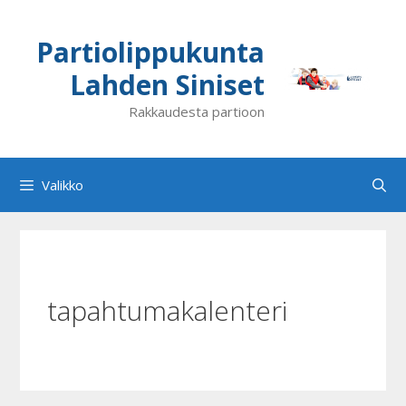
Siirry
sisältöön
Partiolippukunta
Lahden Siniset
Rakkaudesta partioon
Valikko
tapahtumakalenteri