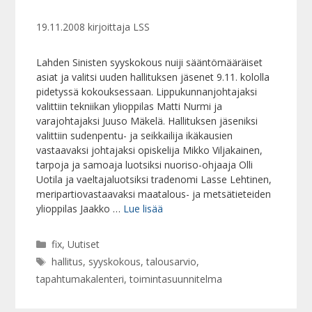
19.11.2008
kirjoittaja
LSS
Lahden Sinisten syyskokous nuiji sääntömääräiset
asiat ja valitsi uuden hallituksen jäsenet 9.11. kololla
pidetyssä kokouksessaan. Lippukunnanjohtajaksi
valittiin tekniikan ylioppilas Matti Nurmi ja
varajohtajaksi Juuso Mäkelä. Hallituksen jäseniksi
valittiin sudenpentu- ja seikkailija ikäkausien
vastaavaksi johtajaksi opiskelija Mikko Viljakainen,
tarpoja ja samoaja luotsiksi nuoriso-ohjaaja Olli
Uotila ja vaeltajaluotsiksi tradenomi Lasse Lehtinen,
meripartiovastaavaksi maatalous- ja metsätieteiden
ylioppilas Jaakko …
Lue lisää
Kategoriat
fix
,
Uutiset
Avainsanat
hallitus
,
syyskokous
,
talousarvio
,
tapahtumakalenteri
,
toimintasuunnitelma