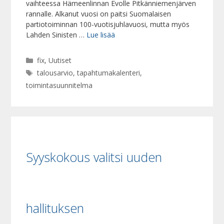
vaihteessa Hämeenlinnan Evolle Pitkänniemenjärven
rannalle. Alkanut vuosi on paitsi Suomalaisen
partiotoiminnan 100-vuotisjuhlavuosi, mutta myös
Lahden Sinisten …
Lue lisää
Kategoriat
fix
,
Uutiset
Avainsanat
talousarvio
,
tapahtumakalenteri
,
toimintasuunnitelma
Syyskokous valitsi uuden
hallituksen