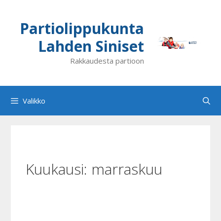
Siirry
sisältöön
Partiolippukunta
Lahden Siniset
Rakkaudesta partioon
Valikko
Kuukausi:
marraskuu