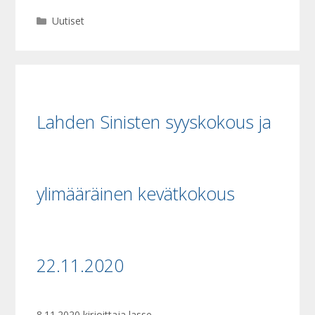
Kategoriat
Uutiset
Lahden Sinisten syyskokous ja
ylimääräinen kevätkokous
22.11.2020
8.11.2020
kirjoittaja
lasse