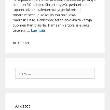
hinta on 5€. Lahden Siniset myyvät perinteiseen
tapaan adventtikalentereita ja joulukortteja
omatoimisesti ja kokouksissa näin loka-
marraskuussa. Hankimme täten arvokkaita varoja
Suomen Partiolaisille, Hämeen Partiolaisille sekä
tietenkin …
Lue lisää
Kategoriat
Uutiset
Haku:
Arkistot