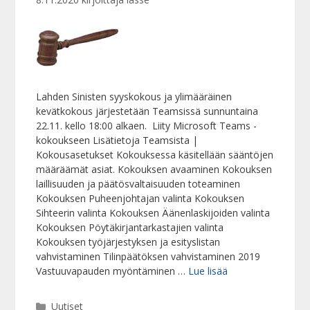
Lahden Sinisten syyskokous ja ylimääräinen
kevätkokous järjestetään Teamsissä sunnuntaina
22.11. kello 18:00 alkaen. Liity Microsoft Teams -
kokoukseen Lisätietoja Teamsista |
Kokousasetukset Kokouksessa käsitellään sääntöjen
määräämät asiat. Kokouksen avaaminen Kokouksen
laillisuuden ja päätösvaltaisuuden toteaminen
Kokouksen Puheenjohtajan valinta Kokouksen
Sihteerin valinta Kokouksen Äänenlaskijoiden valinta
Kokouksen Pöytäkirjantarkastajien valinta
Kokouksen työjärjestyksen ja esityslistan
vahvistaminen Tilinpäätöksen vahvistaminen 2019
Vastuuvapauden myöntäminen …
Lue lisää
Kategoriat
Uutiset