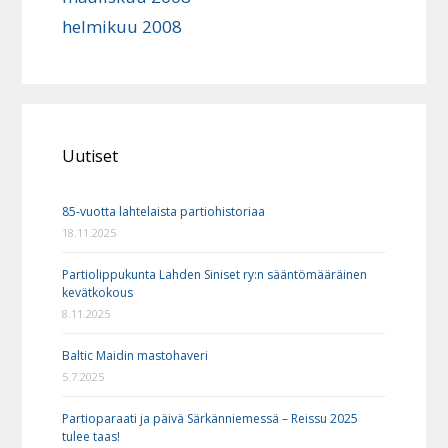
helmikuu 2008
Uutiset
85-vuotta lahtelaista partiohistoriaa
18.11.2025
Partiolippukunta Lahden Siniset ry:n sääntömääräinen
kevätkokous
8.11.2025
Baltic Maidin mastohaveri
5.7.2025
Partioparaati ja päivä Särkänniemessä – Reissu 2025
tulee taas!