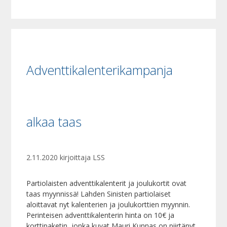
Adventtikalenterikampanja
alkaa taas
2.11.2020
kirjoittaja
LSS
Partiolaisten adventtikalenterit ja joulukortit ovat
taas myynnissä! Lahden Sinisten partiolaiset
aloittavat nyt kalenterien ja joulukorttien myynnin.
Perinteisen adventtikalenterin hinta on 10€ ja
korttipaketin, jonka kuvat Mauri Kunnas on piirtänyt,