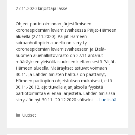
27.11.2020
kirjoittaja
lasse
Ohjeet partiotoiminnan järjestämiseen
koronaepidemian leviämisvaiheessa Päijät-Hämeen
alueella (27.11.2020): Päijät-Hämeen
sairaanhoitopiirin alueella on siirrytty
koronaepidemian leviämisvaiheeseen ja Etelä-
Suomen aluehallintovirasto on 27.11 antanut
määräyksen yleisötilaisuuksien kieltämisestä Päijät-
Hämeen alueella. Määräykset astuvat voimaan
30.11. ja Lahden Sinisten hallitus on päättänyt,
Hämeen partiopiirin ohjeistuksen mukaisesti, että
30.11.-20.12. ajoittuvalla ajanjaksolla fyysistä
partiotoimintaa ei enää järjestetä. Lahden Sinisissä
siirrytään nyt 30.11 -20.12.2020 väliseksi …
Lue lisää
Kategoriat
Uutiset