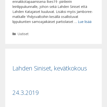
ennakkotapaamisena Ilves19 -piirileirin
leirilippukunnalle, johon sekä Lahden Siniset että
Lahden Katajaiset kuuluvat. Lisäksi myös Jamboree-
matkalle Yhdysvaltoihin kesällä osallistuvat
lippukuntien samoajaikäiset partiolaiset …
Lue lisää
Kategoriat
Uutiset
Lahden Siniset, kevätkokous
24.3.2019