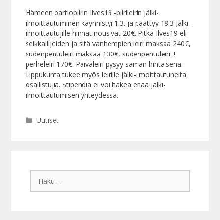
Hämeen partiopiirin Ilves19 -piirileirin jälki-
ilmoittautuminen käynnistyi 1.3. ja päättyy 18.3 Jälki-
ilmoittautujille hinnat nousivat 20€. Pitkä Ilves19 eli
seikkailijoiden ja sitä vanhempien leiri maksaa 240€,
sudenpentuleiri maksaa 130€, sudenpentuleiri +
perheleiri 170€. Päiväleiri pysyy saman hintaisena.
Lippukunta tukee myös leirille jälki-ilmoittautuneita
osallistujia. Stipendiä ei voi hakea enää jälki-
ilmoittautumisen yhteydessä.
Kategoriat
Uutiset
Haku: