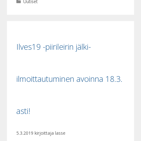
Kategoriat
Uutiset
Ilves19 -piirileirin jälki-
ilmoittautuminen avoinna 18.3.
asti!
5.3.2019
kirjoittaja
lasse