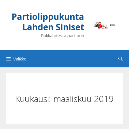
Siirry
sisältöön
Partiolippukunta
Lahden Siniset
Rakkaudesta partioon
Valikko
Kuukausi:
maaliskuu 2019