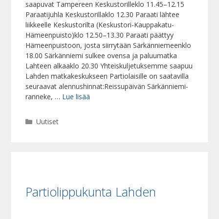
saapuvat Tampereen Keskustorilleklo 11.45–12.15
Paraatijuhla Keskustorillaklo 12.30 Paraati lähtee
liikkeelle Keskustorilta (Keskustori-Kauppakatu-
Hämeenpuisto)klo 12.50–13.30 Paraati päättyy
Hämeenpuistoon, josta siirrytään Särkänniemeenklo
18.00 Särkänniemi sulkee ovensa ja paluumatka
Lahteen alkaaklo 20.30 Yhteiskuljetuksemme saapuu
Lahden matkakeskukseen Partiolaisille on saatavilla
seuraavat alennushinnat:Reissupäivän Särkänniemi-
ranneke, …
Lue lisää
Kategoriat
Uutiset
Partiolippukunta Lahden