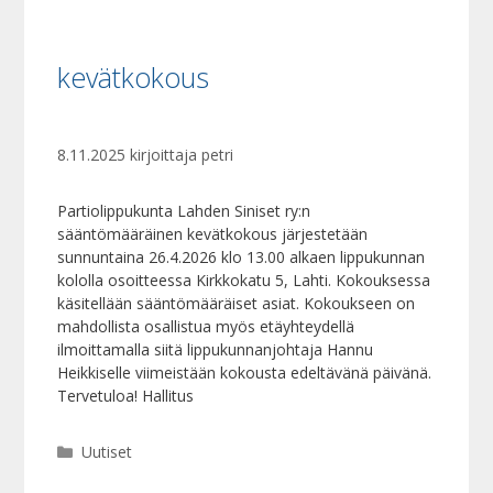
kevätkokous
8.11.2025
kirjoittaja
petri
Partiolippukunta Lahden Siniset ry:n
sääntömääräinen kevätkokous järjestetään
sunnuntaina 26.4.2026 klo 13.00 alkaen lippukunnan
kololla osoitteessa Kirkkokatu 5, Lahti. Kokouksessa
käsitellään sääntömääräiset asiat. Kokoukseen on
mahdollista osallistua myös etäyhteydellä
ilmoittamalla siitä lippukunnanjohtaja Hannu
Heikkiselle viimeistään kokousta edeltävänä päivänä.
Tervetuloa! Hallitus
Kategoriat
Uutiset