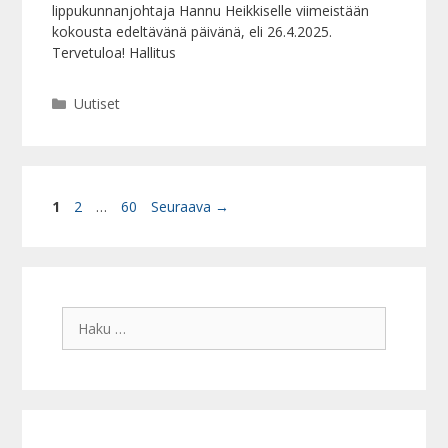
lippukunnanjohtaja Hannu Heikkiselle viimeistään
kokousta edeltävänä päivänä, eli 26.4.2025.
Tervetuloa! Hallitus
Kategoriat
Uutiset
Sivu
Sivu
Sivu
1
2
…
60
Seuraava
→
Haku: