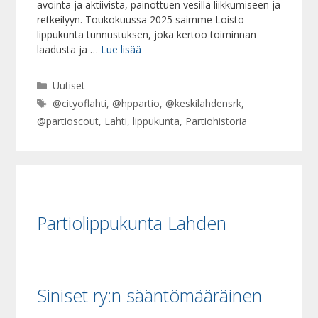
avointa ja aktiivista, painottuen vesillä liikkumiseen ja
retkeilyyn. Toukokuussa 2025 saimme Loisto-
lippukunta tunnustuksen, joka kertoo toiminnan
laadusta ja …
Lue lisää
Kategoriat
Uutiset
Avainsanat
@cityoflahti
,
@hppartio
,
@keskilahdensrk
,
@partioscout
,
Lahti
,
lippukunta
,
Partiohistoria
Partiolippukunta Lahden
Siniset ry:n sääntömääräinen