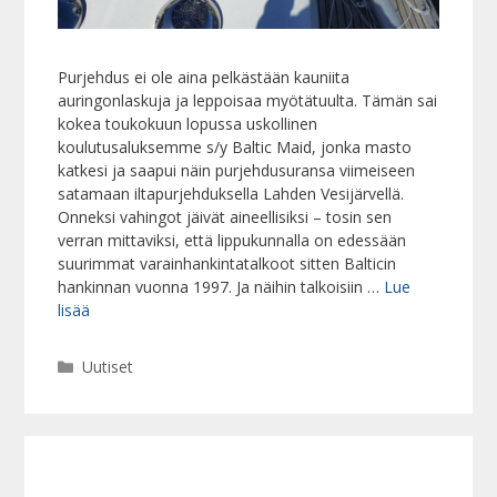
Purjehdus ei ole aina pelkästään kauniita
auringonlaskuja ja leppoisaa myötätuulta. Tämän sai
kokea toukokuun lopussa uskollinen
koulutusaluksemme s/y Baltic Maid, jonka masto
katkesi ja saapui näin purjehdusuransa viimeiseen
satamaan iltapurjehduksella Lahden Vesijärvellä.
Onneksi vahingot jäivät aineellisiksi – tosin sen
verran mittaviksi, että lippukunnalla on edessään
suurimmat varainhankintatalkoot sitten Balticin
hankinnan vuonna 1997. Ja näihin talkoisiin …
Lue
lisää
Kategoriat
Uutiset