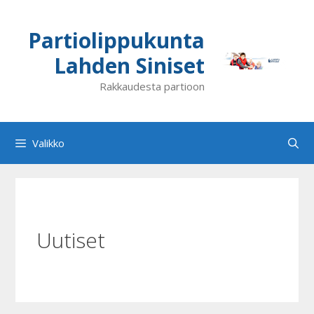
Siirry
sisältöön
Partiolippukunta
Lahden Siniset
Rakkaudesta partioon
Valikko
Uutiset