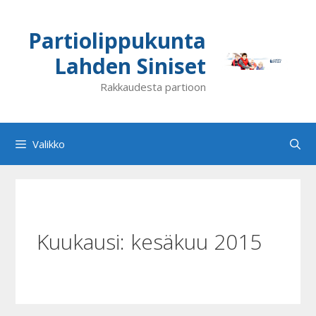
Siirry
sisältöön
Partiolippukunta
Lahden Siniset
Rakkaudesta partioon
Valikko
Kuukausi:
kesäkuu 2015