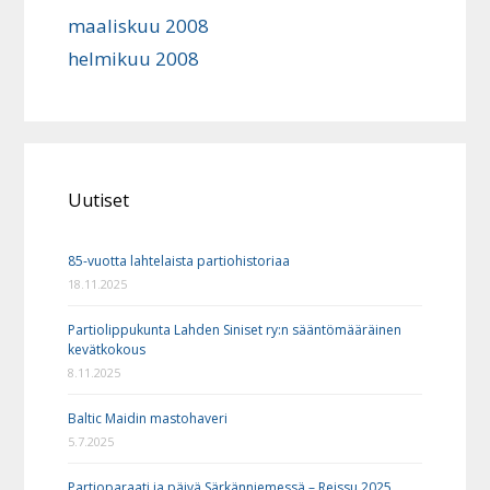
maaliskuu 2008
helmikuu 2008
Uutiset
85-vuotta lahtelaista partiohistoriaa
18.11.2025
Partiolippukunta Lahden Siniset ry:n sääntömääräinen
kevätkokous
8.11.2025
Baltic Maidin mastohaveri
5.7.2025
Partioparaati ja päivä Särkänniemessä – Reissu 2025