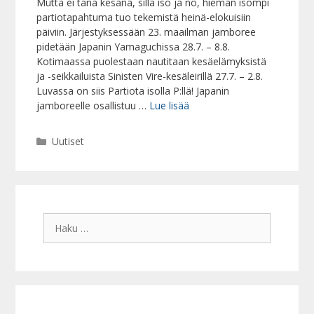
Mutta ei tänä kesänä, sillä iso ja no, hieman isompi
partiotapahtuma tuo tekemistä heinä-elokuisiin
päiviin. Järjestyksessään 23. maailman jamboree
pidetään Japanin Yamaguchissa 28.7. – 8.8.
Kotimaassa puolestaan nautitaan kesäelämyksistä
ja -seikkailuista Sinisten Vire-kesäleirillä 27.7. – 2.8.
Luvassa on siis Partiota isolla P:llä! Japanin
jamboreelle osallistuu …
Lue lisää
Kategoriat
Uutiset
Haku: