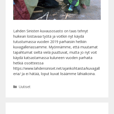
Lahden Sinisten kuvausosasto on taas tehnyt
huikean loistavaa työtä ja voitkin nyt käydä
tutustumassa vuoden 2019 parhaisiin hetkiin
kuvagalleriassamme. Myönnämme, että muutamat
tapahtumat sieltä vielä puuttuvat, mutta jo nyt voit
käydä katsastamassa kuluneen vuoden parhaita
hetkiä osoitteessa
https://www.lahdensiniset.net/ajankohtaista/kuvagall
eria/ Ja ei hätää, loput kuvat lisäämme lähiaikoina.
Kategoriat
Uutiset