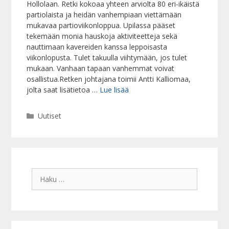
Hollolaan. Retki kokoaa yhteen arviolta 80 eri-ikäistä
partiolaista ja heidän vanhempiaan viettämään
mukavaa partioviikonloppua. Upilassa pääset
tekemään monia hauskoja aktiviteetteja sekä
nauttimaan kavereiden kanssa leppoisasta
viikonlopusta. Tulet takuulla viihtymään, jos tulet
mukaan. Vanhaan tapaan vanhemmat voivat
osallistua.Retken johtajana toimii Antti Kalliomaa,
jolta saat lisätietoa …
Lue lisää
Kategoriat
Uutiset
Haku: