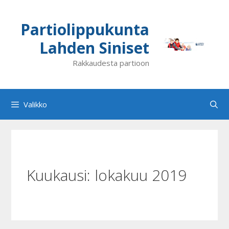
Siirry
sisältöön
Partiolippukunta
Lahden Siniset
Rakkaudesta partioon
Valikko
Kuukausi:
lokakuu 2019