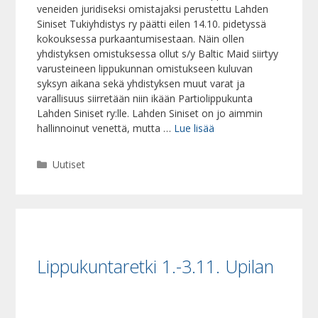
veneiden juridiseksi omistajaksi perustettu Lahden
Siniset Tukiyhdistys ry päätti eilen 14.10. pidetyssä
kokouksessa purkaantumisestaan. Näin ollen
yhdistyksen omistuksessa ollut s/y Baltic Maid siirtyy
varusteineen lippukunnan omistukseen kuluvan
syksyn aikana sekä yhdistyksen muut varat ja
varallisuus siirretään niin ikään Partiolippukunta
Lahden Siniset ry:lle. Lahden Siniset on jo aimmin
hallinnoinut venettä, mutta …
Lue lisää
Kategoriat
Uutiset
Lippukuntaretki 1.-3.11. Upilan