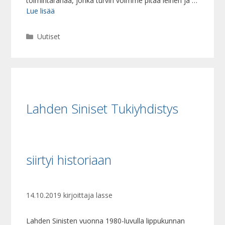
toimintarahaa, jonka turvin voimme pitää leirien ja …
Lue lisää
Kategoriat
Uutiset
Lahden Siniset Tukiyhdistys
siirtyi historiaan
14.10.2019
kirjoittaja
lasse
Lahden Sinisten vuonna 1980-luvulla lippukunnan