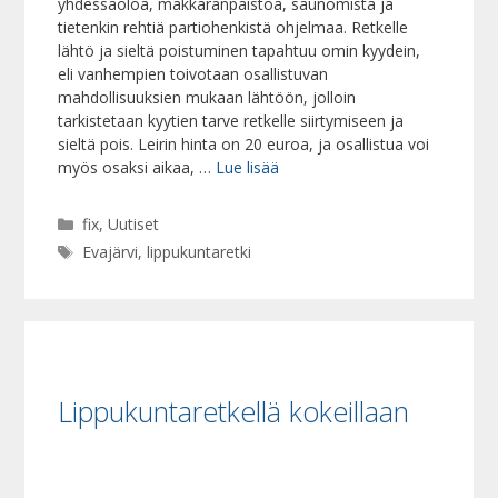
yhdessäoloa, makkaranpaistoa, saunomista ja
tietenkin rehtiä partiohenkistä ohjelmaa. Retkelle
lähtö ja sieltä poistuminen tapahtuu omin kyydein,
eli vanhempien toivotaan osallistuvan
mahdollisuuksien mukaan lähtöön, jolloin
tarkistetaan kyytien tarve retkelle siirtymiseen ja
sieltä pois. Leirin hinta on 20 euroa, ja osallistua voi
myös osaksi aikaa, …
Lue lisää
Kategoriat
fix
,
Uutiset
Avainsanat
Evajärvi
,
lippukuntaretki
Lippukuntaretkellä kokeillaan