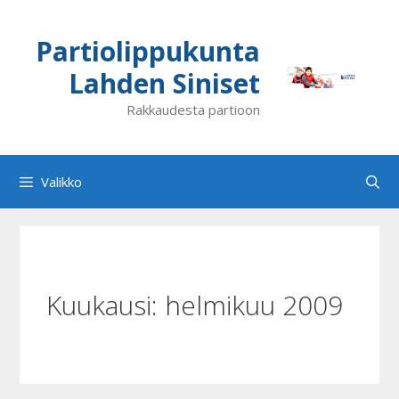
Siirry
sisältöön
Partiolippukunta
Lahden Siniset
Rakkaudesta partioon
Valikko
Kuukausi:
helmikuu 2009