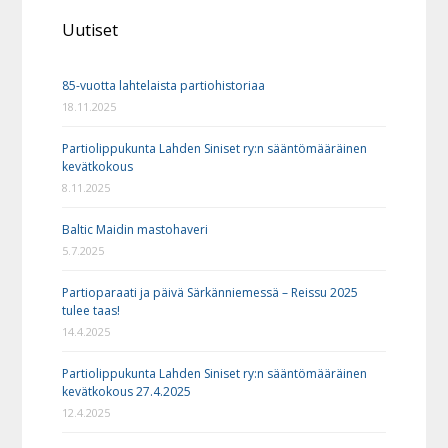
Uutiset
85-vuotta lahtelaista partiohistoriaa
18.11.2025
Partiolippukunta Lahden Siniset ry:n sääntömääräinen
kevätkokous
8.11.2025
Baltic Maidin mastohaveri
5.7.2025
Partioparaati ja päivä Särkänniemessä – Reissu 2025
tulee taas!
14.4.2025
Partiolippukunta Lahden Siniset ry:n sääntömääräinen
kevätkokous 27.4.2025
12.4.2025