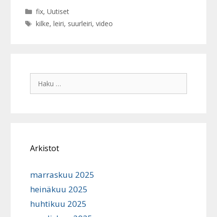
Kategoriat
fix
,
Uutiset
Avainsanat
kilke
,
leiri
,
suurleiri
,
video
Haku:
Arkistot
marraskuu 2025
heinäkuu 2025
huhtikuu 2025