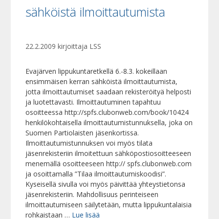
sähköistä ilmoittautumista
22.2.2009
kirjoittaja
LSS
Evajärven lippukuntaretkellä 6.-8.3. kokeillaan
ensimmäisen kerran sähköistä ilmoittautumista,
jotta ilmoittautumiset saadaan rekisteröityä helposti
ja luotettavasti. Ilmoittautuminen tapahtuu
osoitteessa http://spfs.clubonweb.com/book/10424
henkilökohtaisella ilmoittautumistunnuksella, joka on
Suomen Partiolaisten jäsenkortissa.
Ilmoittautumistunnuksen voi myös tilata
jäsenrekisteriin ilmoitettuun sähköpostiosoitteeseen
menemällä osoitteeseen http:// spfs.clubonweb.com
ja osoittamalla ”Tilaa ilmoittautumiskoodisi”.
Kyseisellä sivulla voi myös päivittää yhteystietonsa
jäsenrekisteriin. Mahdollisuus perinteiseen
ilmoittautumiseen säilytetään, mutta lippukuntalaisia
rohkaistaan …
Lue lisää