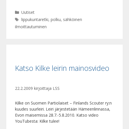
Kategoriat
Uutiset
Avainsanat
lippukuntaretki
,
polku
,
sähköinen
ilmoittautuminen
Katso Kilke leirin mainosvideo
22.2.2009
kirjoittaja
LSS
Kilke on Suomen Partiolaiset – Finlands Scouter ry:n
kuudes suurleiri. Leiri järjestetään Hämeenlinnassa,
Evon maisemissa 28.7.-5.8.2010. Katso video
YouTubesta: Kilke tulee!