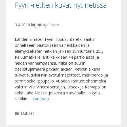
Fyyri -retken kuvat nyt netissä
3.4.2018
kirjoittaja
lasse
Lahden Sinisten Fyyri -lippukuntaretki saatiin
onnelliseen päätökseen vaiherikkaiden ja
elämyksellisten hetkien jälkeen sunnuntaina 25.3.
Paluumatkalle lähti kaikkiaan 44 partiolaista ja
heidän vanhempaansa, mikä on suurin
osallistujamäärä pitkään aikaan. Retken aikana
tulivat tutuiksi niin avotulimajoitteet, merimerkit- ja
termit sekä lippupallo. Vuoden iltanuotiohahmoksi
valittiin Viivi Viherpiipertäjän, Disco- ja Karvapallon
sekä Lähe Messin joukosta Karvapallo. Ja kyllä,
siitäkin …
Lue lisää
Kategoriat
Uutiset