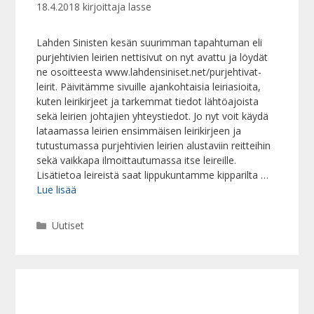
18.4.2018
kirjoittaja
lasse
Lahden Sinisten kesän suurimman tapahtuman eli
purjehtivien leirien nettisivut on nyt avattu ja löydät
ne osoitteesta www.lahdensiniset.net/purjehtivat-
leirit. Päivitämme sivuille ajankohtaisia leiriasioita,
kuten leirikirjeet ja tarkemmat tiedot lähtöajoista
sekä leirien johtajien yhteystiedot. Jo nyt voit käydä
lataamassa leirien ensimmäisen leirikirjeen ja
tutustumassa purjehtivien leirien alustaviin reitteihin
sekä vaikkapa ilmoittautumassa itse leireille.
Lisätietoa leireistä saat lippukuntamme kipparilta …
Lue lisää
Kategoriat
Uutiset