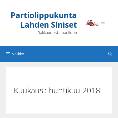
Siirry
sisältöön
Partiolippukunta
Lahden Siniset
Rakkaudesta partioon
Valikko
Kuukausi:
huhtikuu 2018