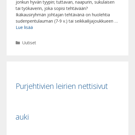
jonkun hyvän tyypin; tuttavan, naapurin, sukulaisen
tai työkaverin, joka sopisi tehtävään?
Ikäkausiryhmän johtajan tehtävänä on huolehtia
sudenpentulauman (7-9 v.) tai seikkailijajoukkueen …
Lue lisää
Kategoriat
Uutiset
Purjehtivien leirien nettisivut
auki