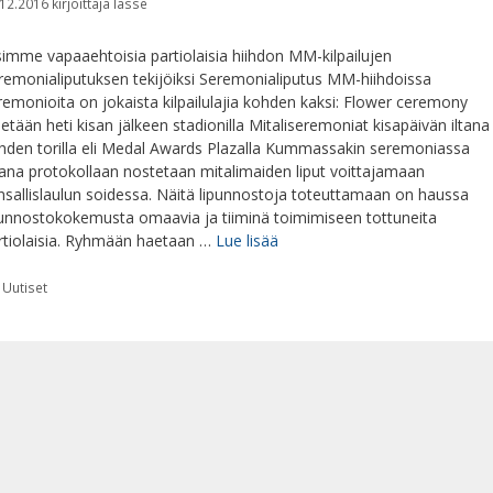
.12.2016
kirjoittaja
lasse
simme vapaaehtoisia partiolaisia hiihdon MM-kilpailujen
remonialiputuksen tekijöiksi Seremonialiputus MM-hiihdoissa
remonioita on jokaista kilpailulajia kohden kaksi: Flower ceremony
detään heti kisan jälkeen stadionilla Mitaliseremoniat kisapäivän iltana
hden torilla eli Medal Awards Plazalla Kummassakin seremoniassa
ana protokollaan nostetaan mitalimaiden liput voittajamaan
nsallislaulun soidessa. Näitä lipunnostoja toteuttamaan on haussa
punnostokokemusta omaavia ja tiiminä toimimiseen tottuneita
rtiolaisia. Ryhmään haetaan …
Lue lisää
Kategoriat
Uutiset