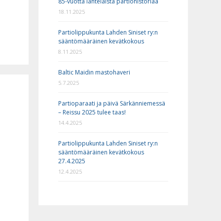
85-vuotta lahtelaista partiohistoriaa
18.11.2025
Partiolippukunta Lahden Siniset ry:n
sääntömääräinen kevätkokous
8.11.2025
Baltic Maidin mastohaveri
5.7.2025
Partioparaati ja päivä Särkänniemessä
– Reissu 2025 tulee taas!
14.4.2025
Partiolippukunta Lahden Siniset ry:n
sääntömääräinen kevätkokous
27.4.2025
12.4.2025