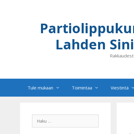
Siirry
sisältöön
Partiolippuku
Lahden Sini
Rakkaudest
Tule mukaan
Toimintaa
Viestintä
Haku: