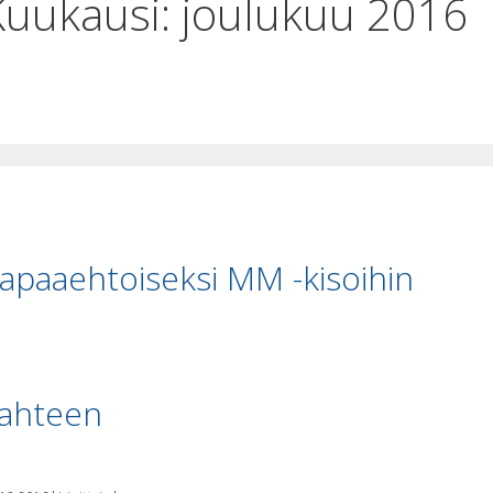
Kuukausi:
joulukuu 2016
apaaehtoiseksi MM -kisoihin
ahteen