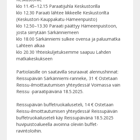
klo 11.45–12.15 Paraatijuhla Keskustorilla
klo 12.30 Paraati lähtee liikkeelle Keskustorilta
(Keskustori-Kauppakatu-Hämeenpuisto)
klo 12.50–13.30 Paraati päättyy Hämeenpuistoon,
josta siirrytään Särkänniemeen
klo 18.00 Särkänniemi sulkee ovensa ja paluumatka
Lahteen alkaa
klo 20.30 Yhteiskuljetuksemme saapuu Lahden
matkakeskukseen
Partiolaisille on saatavilla seuraavat alennushinnat:
Reissupäivän Särkänniemi-ranneke, 31 € Ostetaan
Reissu-ilmoittautumisen yhteydessä! Voimassa vain
Reissu -paraatipäivänä 18.5.2025.
Reissupäivän buffetruokailuseteli, 14 € Ostetaan
Reissu-ilmoittautumisen yhteydessä! Reissupäivän
buffetruokailuseteli käy Reissupäivänä 18.5.2025
huvipuistoalueella avoinna oleviin buffet-
ravintoloihin.