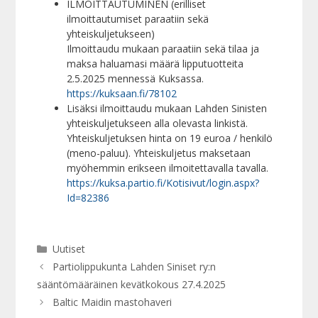
ILMOITTAUTUMINEN (erilliset
ilmoittautumiset paraatiin sekä
yhteiskuljetukseen)
Ilmoittaudu mukaan paraatiin sekä tilaa ja
maksa haluamasi määrä lipputuotteita
2.5.2025 mennessä Kuksassa.
https://kuksaan.fi/78102
Lisäksi ilmoittaudu mukaan Lahden Sinisten
yhteiskuljetukseen alla olevasta linkistä.
Yhteiskuljetuksen hinta on 19 euroa / henkilö
(meno-paluu). Yhteiskuljetus maksetaan
myöhemmin erikseen ilmoitettavalla tavalla.
https://kuksa.partio.fi/Kotisivut/login.aspx?
Id=82386
Kategoriat
Uutiset
Partiolippukunta Lahden Siniset ry:n
sääntömääräinen kevätkokous 27.4.2025
Baltic Maidin mastohaveri