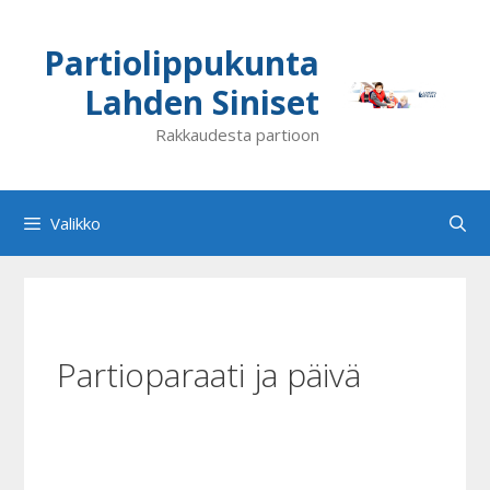
Siirry
sisältöön
Partiolippukunta
Lahden Siniset
Rakkaudesta partioon
Valikko
Partioparaati ja päivä