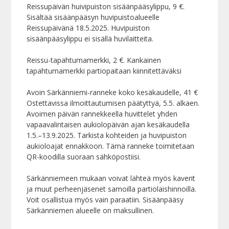
Reissupäivän huivipuiston sisäänpääsylippu, 9 €.
Sisältää sisäänpääsyn huvipuistoalueelle
Reissupäivänä 18.5.2025. Huvipuiston
sisäänpääsylippu ei sisällä huvilaitteita.
Reissu-tapahtumamerkki, 2 €. Kankainen
tapahtumamerkki partiopaitaan kiinnitettäväksi
Avoin Särkänniemi-ranneke koko kesäkaudelle, 41 €
Ostettavissa ilmoittautumisen päätyttyä, 5.5. alkaen.
Avoimen päivän rannekkeella huvittelet yhden
vapaavalintaisen aukiolopäivän ajan kesäkaudella
1.5.–13.9.2025. Tarkista kohteiden ja huvipuiston
aukioloajat ennakkoon. Tämä ranneke toimitetaan
QR-koodilla suoraan sähköpostiisi.
Särkänniemeen mukaan voivat lähteä myös kaverit
ja muut perheenjäsenet samoilla partiolaishinnoilla.
Voit osallistua myös vain paraatiin. Sisäänpääsy
Särkänniemen alueelle on maksullinen.