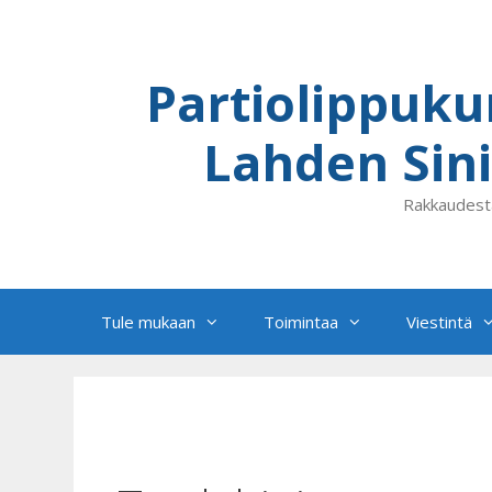
Siirry
sisältöön
Partiolippuku
Lahden Sini
Rakkaudest
Tule mukaan
Toimintaa
Viestintä