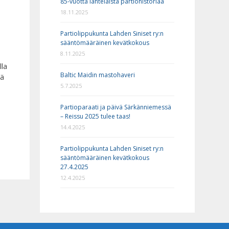
85-vuotta lahtelaista partiohistoriaa
18.11.2025
Partiolippukunta Lahden Siniset ry:n
sääntömääräinen kevätkokous
8.11.2025
lla
Baltic Maidin mastohaveri
kä
5.7.2025
Partioparaati ja päivä Särkänniemessä
– Reissu 2025 tulee taas!
14.4.2025
Partiolippukunta Lahden Siniset ry:n
sääntömääräinen kevätkokous
27.4.2025
12.4.2025