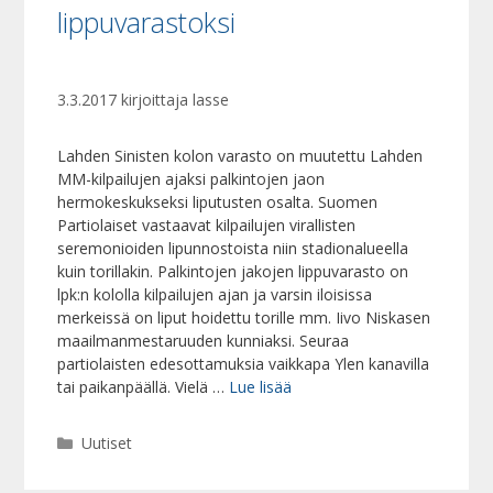
lippuvarastoksi
3.3.2017
kirjoittaja
lasse
Lahden Sinisten kolon varasto on muutettu Lahden
MM-kilpailujen ajaksi palkintojen jaon
hermokeskukseksi liputusten osalta. Suomen
Partiolaiset vastaavat kilpailujen virallisten
seremonioiden lipunnostoista niin stadionalueella
kuin torillakin. Palkintojen jakojen lippuvarasto on
lpk:n kololla kilpailujen ajan ja varsin iloisissa
merkeissä on liput hoidettu torille mm. Iivo Niskasen
maailmanmestaruuden kunniaksi. Seuraa
partiolaisten edesottamuksia vaikkapa Ylen kanavilla
tai paikanpäällä. Vielä …
Lue lisää
Kategoriat
Uutiset