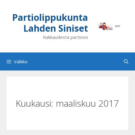
Siirry
sisältöön
Partiolippukunta
Lahden Siniset
Rakkaudesta partioon
Valikko
Kuukausi:
maaliskuu 2017