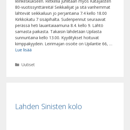
leirikeskukseen. Retkellä juhlitaan myös Katajaisten
80-vuotissynttäreitä! Seikkailijat ja sitä vanhemmat
lähtevät seikkailuun jo perjantaina 7.4 kello 18.00
Kirkkokatu 7 sisäpihalta. Sudenpennut seuraavat
perässä heti lauantaiaamuna 8.4. kello 9. Lähtö
samasta paikasta. Takaisin lähdetään Upilasta
sunnuntaina kello 13.00. Kyyditykset hoituvat
kimppakyydein. Leirimajan osoite on Upilantie 66, …
Lue lisää
Kategoriat
Uutiset
Lahden Sinisten kolo