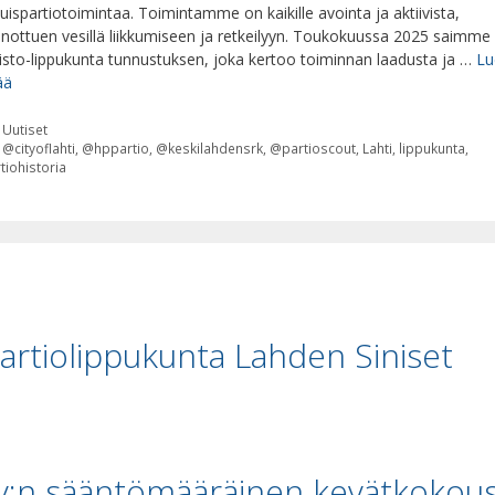
kuispartiotoimintaa. Toimintamme on kaikille avointa ja aktiivista,
inottuen vesillä liikkumiseen ja retkeilyyn. Toukokuussa 2025 saimme
isto-lippukunta tunnustuksen, joka kertoo toiminnan laadusta ja …
Lu
ää
Kategoriat
Uutiset
Avainsanat
@cityoflahti
,
@hppartio
,
@keskilahdensrk
,
@partioscout
,
Lahti
,
lippukunta
,
tiohistoria
artiolippukunta Lahden Siniset
y:n sääntömääräinen kevätkokou