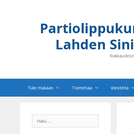
Siirry
sisältöön
Partiolippuku
Lahden Sini
Rakkaudest
Tule mukaan
Toimintaa
Viestintä
Haku: