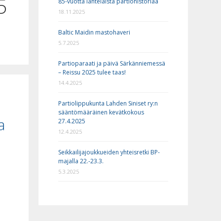
5
85-vuotta lahtelaista partiohistoriaa
18.11.2025
Baltic Maidin mastohaveri
5.7.2025
Partioparaati ja päivä Särkänniemessä
– Reissu 2025 tulee taas!
14.4.2025
Partiolippukunta Lahden Siniset ry:n
sääntömääräinen kevätkokous
a
27.4.2025
12.4.2025
Seikkailijajoukkueiden yhteisretki BP-
majalla 22.-23.3.
5.3.2025