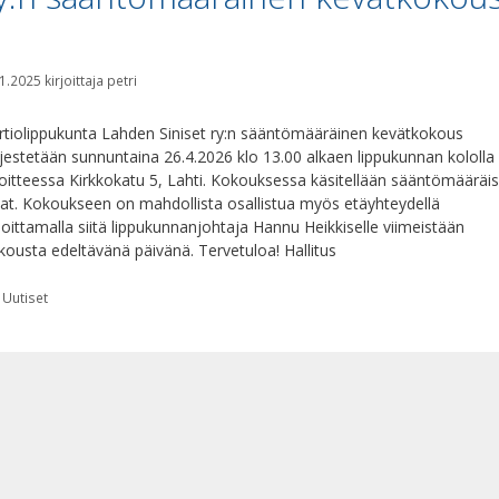
1.2025
kirjoittaja
petri
rtiolippukunta Lahden Siniset ry:n sääntömääräinen kevätkokous
rjestetään sunnuntaina 26.4.2026 klo 13.00 alkaen lippukunnan kololla
oitteessa Kirkkokatu 5, Lahti. Kokouksessa käsitellään sääntömääräis
iat. Kokoukseen on mahdollista osallistua myös etäyhteydellä
moittamalla siitä lippukunnanjohtaja Hannu Heikkiselle viimeistään
kousta edeltävänä päivänä. Tervetuloa! Hallitus
Kategoriat
Uutiset