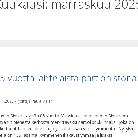
Kuukausi:
marraskuu 202
5-vuotta lahtelaista partiohistoria
.11.2025
kirjoittaja
Paula Malan
hden Siniset täyttää 85 vuotta. Vuosien aikana Lahden Siniset on
svanut pienestä kerhosta merkittäväksi partiolippukunnaksi, joka on
ikuttanut Lahden alueella jo yli kahdeksan vuosikymmentä. Nykyisin
illä on 135 jäsentä, kymmenen ikäkausiryhmää ja lisäksi