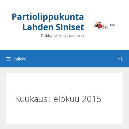
Siirry
sisältöön
Partiolippukunta
Lahden Siniset
Rakkaudesta partioon
Valikko
Kuukausi:
elokuu 2015