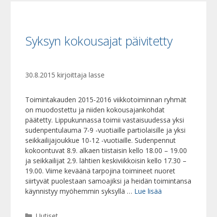
Syksyn kokousajat päivitetty
30.8.2015
kirjoittaja
lasse
Toimintakauden 2015-2016 viikkotoiminnan ryhmät
on muodostettu ja niiden kokousajankohdat
päätetty. Lippukunnassa toimii vastaisuudessa yksi
sudenpentulauma 7-9 -vuotiaille partiolaisille ja yksi
seikkailijajoukkue 10-12 -vuotiaille. Sudenpennut
kokoontuvat 8.9. alkaen tiistaisin kello 18.00 – 19.00
ja seikkailijat 2.9. lähtien keskiviikkoisin kello 17.30 –
19.00. Viime keväänä tarpojina toimineet nuoret
siirtyvät puolestaan samoajiksi ja heidän toimintansa
käynnistyy myöhemmin syksyllä …
Lue lisää
Kategoriat
Uutiset