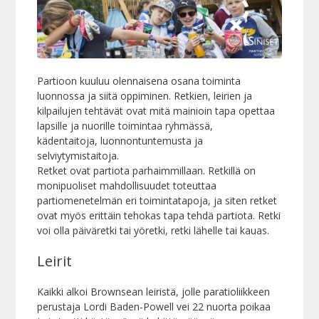
Partioon kuuluu olennaisena osana toiminta
luonnossa ja siitä oppiminen. Retkien, leirien ja
kilpailujen tehtävät ovat mitä mainioin tapa opettaa
lapsille ja nuorille toimintaa ryhmässä,
kädentaitoja, luonnontuntemusta ja
selviytymistaitoja.
Retket ovat partiota parhaimmillaan. Retkillä on
monipuoliset mahdollisuudet toteuttaa
partiomenetelmän eri toimintatapoja, ja siten retket
ovat myös erittäin tehokas tapa tehdä partiota. Retki
voi olla päiväretki tai yöretki, retki lähelle tai kauas.
Leirit
Kaikki alkoi Brownsean leiristä, jolle paratioliikkeen
perustaja Lordi Baden-Powell vei 22 nuorta poikaa