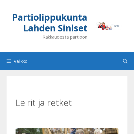
Siirry
sisältöön
Partiolippukunta
Lahden Siniset
Rakkaudesta partioon
Valikko
Leirit ja retket