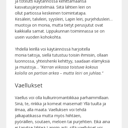
ja toteutti käytännössä kehittämäänsä
kasvatusjärjestelmää. Siitä lähtien leiri on
ollut partiossa keskeinen toimintatapa.
Kesäleiri, talvileiri, syysleiri, Lapin leiri, purjehdusleiri…
muotoja on monia, mutta tietyt perusjutut ovat
kaikkialla samat. Lippukunnan toiminnassa se on
usein vuoden kohokohta.
Yhdellä leirillä voi käytännössä harjoitella
monia taitoja, siellä tutustuu toisiin ihmisiin, ollaan
luonnossa, yhteishenki kehittyy, saadaan elämyksiä
ja muistoja…
”Kerran viikossa toistuva kokous
kololla on partion arkea – mutta leiri on juhlaa.”
Vaellukset
Vaellus voi olla kulkuriromantiikkaa parhaimmillaan.
Sinä, te, rinkka ja komeat maisemat! Yllä tuulta ja
ilmaa, alla maata. Vaelluksen voi tehdä
jalkapatikassa mutta myös hiihtäen,
pyöräillen, soutaen, meloen tai purjehtien. Eikä aina
ei tarvitse lähteä Lappiin asti, sillä vaellukset voi