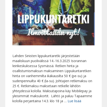
Lahden Sinisten lippukuntaretki järjestetään
maaliskuun puolivälissä 14.-16.3.2025 Isorannan
leirikeskuksessa Sysmässä. Retken hinta ja
osallistumismaksun maksaminen Lippukuntaretken
hinta on vanhemmilta ikäkausilta 50 € (pe-su) ja
sudenpennuilta 40 € (la-su). Johtajien retkimaksu on
25 €. Retkimaksu maksetaan retkelle lähdön
yhteydessä kololla. Maksutapoina käy Mobilepay ja
yleisimmät maksukortit. Lähtö ja paluu Tapaamme
kololla perjantaina 14.3. klo 18 ja …
Lue lisää