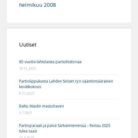
helmikuu 2008
Uutiset
85-vuotta lahtelaista partiohistoriaa
18.11.2025
Partiolippukunta Lahden Siniset ry:n sääntömääräinen
kevätkokous
8.11.2025
Baltic Maidin mastohaveri
5.7.2025
Partioparaati ja päivä Särkänniemessä – Reissu 2025
tulee taas!
14.4.2025