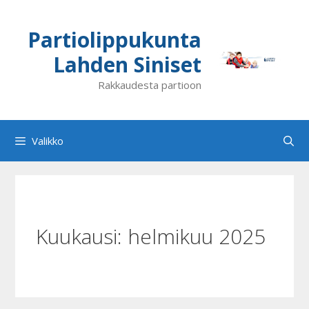
Siirry
sisältöön
Partiolippukunta
Lahden Siniset
Rakkaudesta partioon
Valikko
Kuukausi:
helmikuu 2025