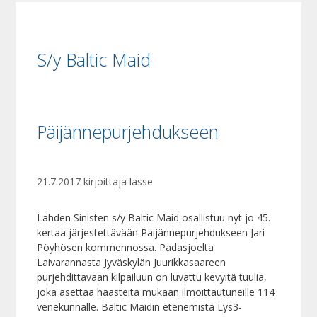
S/y Baltic Maid
Päijännepurjehdukseen
21.7.2017
kirjoittaja
lasse
Lahden Sinisten s/y Baltic Maid osallistuu nyt jo 45.
kertaa järjestettävään Päijännepurjehdukseen Jari
Pöyhösen kommennossa. Padasjoelta
Laivarannasta Jyväskylän Juurikkasaareen
purjehdittavaan kilpailuun on luvattu kevyitä tuulia,
joka asettaa haasteita mukaan ilmoittautuneille 114
venekunnalle. Baltic Maidin etenemistä Lys3-