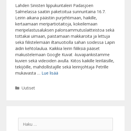
Lahden Sinisten lippukuntaleiri Padasjoen
Salmelassa saatiin paketoitua sunnuntaina 16.7.
Leirin aikana päästiin purjehtimaan, haikille,
kertaamaan meripartiotaitoja, kokeilemaan
meripelastusaluksen palonsammutuslaitteistoa sekä
tottakai uimaan, paistamaan makkaroita ja lettuja
sekä fiilistelemään iltanuotiolla sahan soidessa Lapin
äidin kehtolaulua. Kaikkia leirin fiiliksiä pääset
makustelemaan Google Kuvat -kuvapankistamme
kuvien sekä videoiden avulla. Kiitos kaikille leiriläisille,
tekijöille, mahdollistajille sekä leirinjohtaja Petrille
mukavasta …
Lue lisää
Kategoriat
Uutiset
Haku: