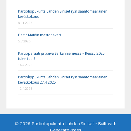
Partiolippukunta Lahden Siniset ry:n sääntömääräinen
kevätkokous
8.11.2025
Baltic Maidin mastohaveri
5.7.2025
Partioparaati ja päivä Särkänniemessä – Reissu 2025
tulee taas!
14.4.2025
Partiolippukunta Lahden Siniset ry:n sääntömääräinen
kevätkokous 27.4.2025
12.4.2025
© 2026 Partiolippukunta Lahden Siniset
• Built with
GeneratePress