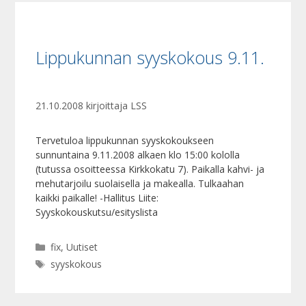
Lippukunnan syyskokous 9.11.
21.10.2008
kirjoittaja
LSS
Tervetuloa lippukunnan syyskokoukseen
sunnuntaina 9.11.2008 alkaen klo 15:00 kololla
(tutussa osoitteessa Kirkkokatu 7). Paikalla kahvi- ja
mehutarjoilu suolaisella ja makealla. Tulkaahan
kaikki paikalle! -Hallitus Liite:
Syyskokouskutsu/esityslista
Kategoriat
fix
,
Uutiset
Avainsanat
syyskokous