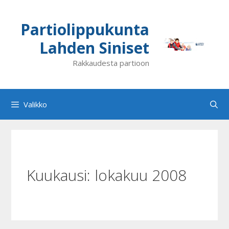
Siirry
sisältöön
Partiolippukunta
Lahden Siniset
Rakkaudesta partioon
Valikko
Kuukausi:
lokakuu 2008