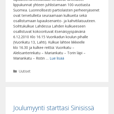
lippukunnat yhteen juhlistamaan 100-vuotiasta
Suomea. Luonnollisesti partiolaisten perheenjäsenet
ovat tervetulleita seuraamaan kulkueita sekä
osallistumaan lupauksenanto- ja kahvitilaisuuteen.
Soihtukulkue Lahdessa Lahden kulkueeseen
osallistuvat kokoontuvat itsenäisyyspäivänä
6.12.2010 Klo 16.15 Vuorikadun koulun pihalle
(Vuorikatu 13, Lahti). Kulkue lähtee liikkeelle
klo 16.30 ja kulkee reittiä: Vuorikatu –
Aleksanterinkatu – Mariankatu – Torin läpi –
Mariankatu – Ristin …
Lue lisää
Kategoriat
Uutiset
Joulumyynti starttasi Sinisissä