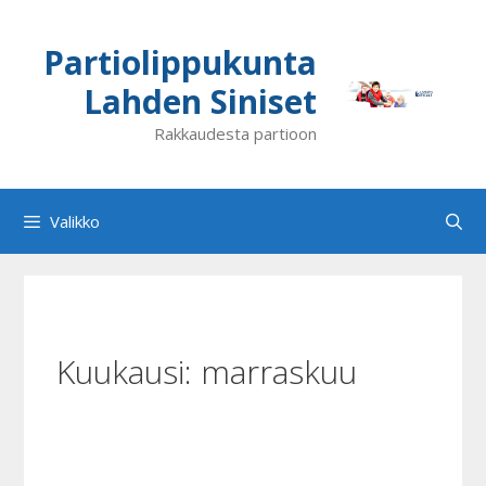
Siirry
sisältöön
Partiolippukunta
Lahden Siniset
Rakkaudesta partioon
Valikko
Kuukausi:
marraskuu