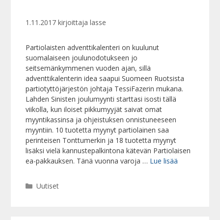
1.11.2017
kirjoittaja
lasse
Partiolaisten adventtikalenteri on kuulunut
suomalaiseen joulunodotukseen jo
seitsemänkymmenen vuoden ajan, sillä
adventtikalenterin idea saapui Suomeen Ruotsista
partiotyttöjärjestön johtaja TessiFazerin mukana.
Lahden Sinisten joulumyynti starttasi isosti tällä
viikolla, kun iloiset pikkumyyjät saivat omat
myyntikassinsa ja ohjeistuksen onnistuneeseen
myyntiin. 10 tuotetta myynyt partiolainen saa
perinteisen Tonttumerkin ja 18 tuotetta myynyt
lisäksi vielä kannustepalkintona kätevän Partiolaisen
ea-pakkauksen. Tänä vuonna varoja …
Lue lisää
Kategoriat
Uutiset