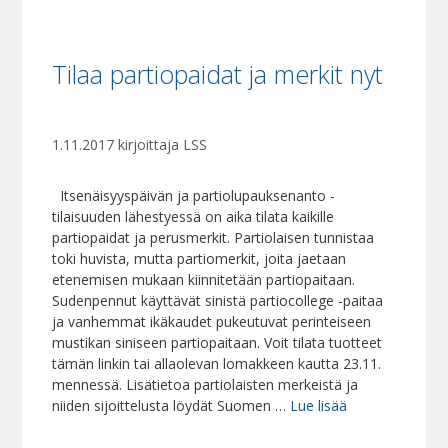
Tilaa partiopaidat ja merkit nyt
1.11.2017
kirjoittaja
LSS
Itsenäisyyspäivän ja partiolupauksenanto -
tilaisuuden lähestyessä on aika tilata kaikille
partiopaidat ja perusmerkit. Partiolaisen tunnistaa
toki huvista, mutta partiomerkit, joita jaetaan
etenemisen mukaan kiinnitetään partiopaitaan.
Sudenpennut käyttävät sinistä partiocollege -paitaa
ja vanhemmat ikäkaudet pukeutuvat perinteiseen
mustikan siniseen partiopaitaan. Voit tilata tuotteet
tämän linkin tai allaolevan lomakkeen kautta 23.11.
mennessä. Lisätietoa partiolaisten merkeistä ja
niiden sijoittelusta löydät Suomen …
Lue lisää