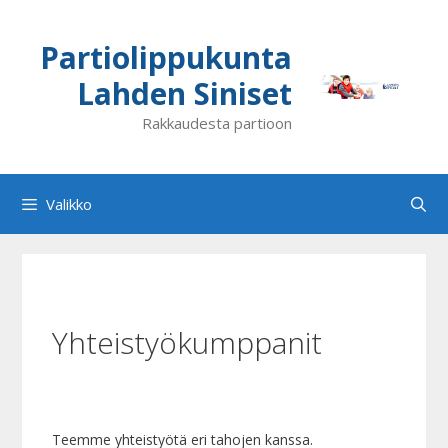
Siirry
sisältöön
Partiolippukunta
Lahden Siniset
Rakkaudesta partioon
Valikko
Yhteistyökumppanit
Teemme yhteistyötä eri tahojen kanssa.