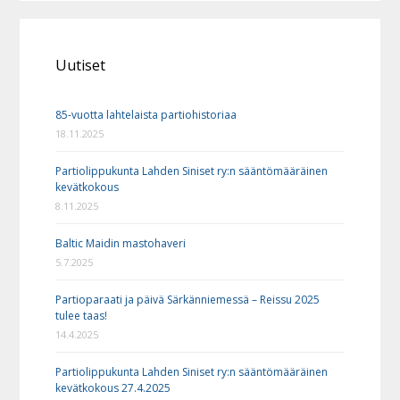
Uutiset
85-vuotta lahtelaista partiohistoriaa
18.11.2025
Partiolippukunta Lahden Siniset ry:n sääntömääräinen
kevätkokous
8.11.2025
Baltic Maidin mastohaveri
5.7.2025
Partioparaati ja päivä Särkänniemessä – Reissu 2025
tulee taas!
14.4.2025
Partiolippukunta Lahden Siniset ry:n sääntömääräinen
kevätkokous 27.4.2025