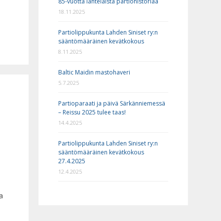
85-vuotta lahtelaista partiohistoriaa
18.11.2025
Partiolippukunta Lahden Siniset ry:n
sääntömääräinen kevätkokous
8.11.2025
Baltic Maidin mastohaveri
5.7.2025
Partioparaati ja päivä Särkänniemessä
– Reissu 2025 tulee taas!
14.4.2025
Partiolippukunta Lahden Siniset ry:n
sääntömääräinen kevätkokous
27.4.2025
12.4.2025
a