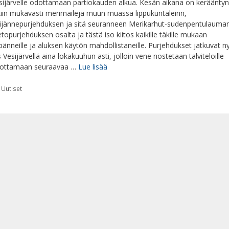
sijärvelle odottamaan partiokauden alkua. Kesän aikana on kerääntyn
kiin mukavasti merimaileja muun muassa lippukuntaleirin,
ijännepurjehduksen ja sitä seuranneen Merikarhut-sudenpentulauma
etopurjehduksen osalta ja tästä iso kiitos kaikille täkille mukaan
pänneille ja aluksen käytön mahdollistaneille. Purjehdukset jatkuvat n
s Vesijärvellä aina lokakuuhun asti, jolloin vene nostetaan talviteloille
ottamaan seuraavaa …
Lue lisää
Kategoriat
Uutiset