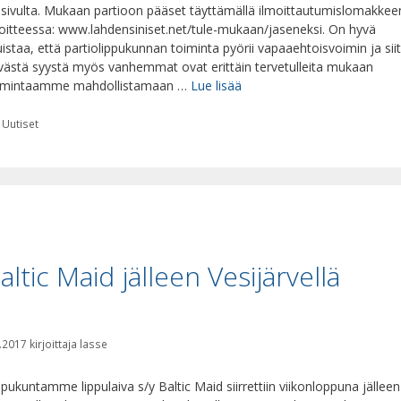
asivulta. Mukaan partioon pääset täyttämällä ilmoittautumislomakkee
oitteessa: www.lahdensiniset.net/tule-mukaan/jaseneksi. On hyvä
istaa, että partiolippukunnan toiminta pyörii vapaaehtoisvoimin ja sii
västä syystä myös vanhemmat ovat erittäin tervetulleita mukaan
imintaamme mahdollistamaan …
Lue lisää
Kategoriat
Uutiset
altic Maid jälleen Vesijärvellä
.2017
kirjoittaja
lasse
ppukuntamme lippulaiva s/y Baltic Maid siirrettiin viikonloppuna jälleen