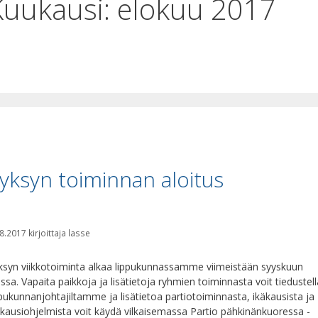
Kuukausi:
elokuu 2017
yksyn toiminnan aloitus
8.2017
kirjoittaja
lasse
ksyn viikkotoiminta alkaa lippukunnassamme viimeistään syyskuun
ussa. Vapaita paikkoja ja lisätietoja ryhmien toiminnasta voit tiedustell
ppukunnanjohtajiltamme ja lisätietoa partiotoiminnasta, ikäkausista ja
äkausiohjelmista voit käydä vilkaisemassa Partio pähkinänkuoressa -