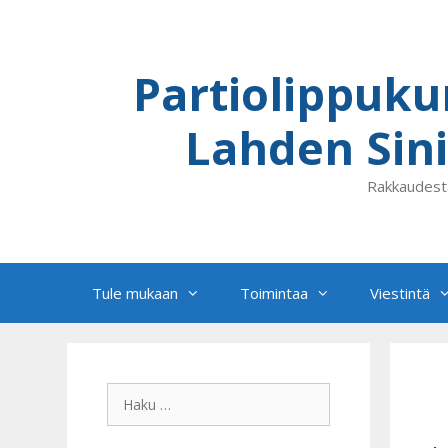
Siirry
sisältöön
Partiolippuku
Lahden Sini
Rakkaudest
Tule mukaan
Toimintaa
Viestintä
Haku: