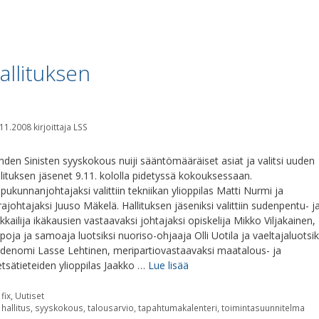
allituksen
.11.2008
kirjoittaja
LSS
hden Sinisten syyskokous nuiji sääntömääräiset asiat ja valitsi uuden
llituksen jäsenet 9.11. kololla pidetyssä kokouksessaan.
ppukunnanjohtajaksi valittiin tekniikan ylioppilas Matti Nurmi ja
rajohtajaksi Juuso Mäkelä. Hallituksen jäseniksi valittiin sudenpentu- j
ikkailija ikäkausien vastaavaksi johtajaksi opiskelija Mikko Viljakainen,
rpoja ja samoaja luotsiksi nuoriso-ohjaaja Olli Uotila ja vaeltajaluotsik
adenomi Lasse Lehtinen, meripartiovastaavaksi maatalous- ja
tsätieteiden ylioppilas Jaakko …
Lue lisää
Kategoriat
fix
,
Uutiset
Avainsanat
hallitus
,
syyskokous
,
talousarvio
,
tapahtumakalenteri
,
toimintasuunnitelma