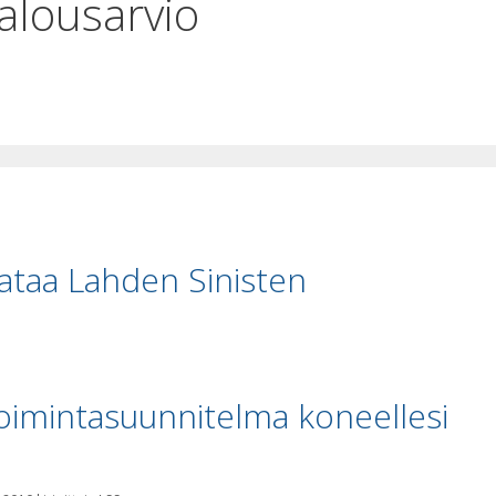
alousarvio
ataa Lahden Sinisten
oimintasuunnitelma koneellesi