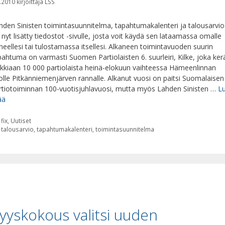
.2010
kirjoittaja
LSS
hden Sinisten toimintasuunnitelma, tapahtumakalenteri ja talousarvio
 nyt lisätty tiedostot -sivulle, josta voit käydä sen lataamassa omalle
neellesi tai tulostamassa itsellesi. Alkaneen toimintavuoden suurin
pahtuma on varmasti Suomen Partiolaisten 6. suurleiri, Kilke, joka ker
ikkiaan 10 000 partiolaista heinä-elokuun vaihteessa Hämeenlinnan
olle Pitkänniemenjärven rannalle. Alkanut vuosi on paitsi Suomalaisen
rtiotoiminnan 100-vuotisjuhlavuosi, mutta myös Lahden Sinisten …
L
ää
Kategoriat
fix
,
Uutiset
Avainsanat
talousarvio
,
tapahtumakalenteri
,
toimintasuunnitelma
yyskokous valitsi uuden