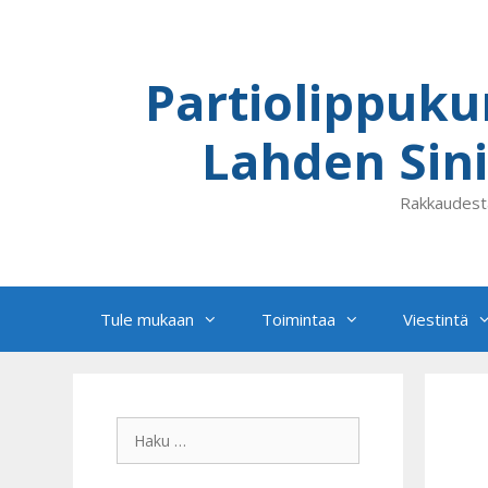
Siirry
sisältöön
Partiolippuku
Lahden Sini
Rakkaudest
Tule mukaan
Toimintaa
Viestintä
Haku: