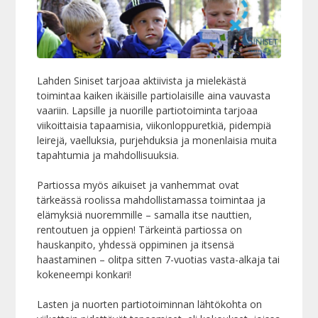
Lahden Siniset tarjoaa aktiivista ja mielekästä
toimintaa kaiken ikäisille partiolaisille aina vauvasta
vaariin. Lapsille ja nuorille partiotoiminta tarjoaa
viikoittaisia tapaamisia, viikonloppuretkiä, pidempiä
leirejä, vaelluksia, purjehduksia ja monenlaisia muita
tapahtumia ja mahdollisuuksia.
Partiossa myös aikuiset ja vanhemmat ovat
tärkeässä roolissa mahdollistamassa toimintaa ja
elämyksiä nuoremmille – samalla itse nauttien,
rentoutuen ja oppien! Tärkeintä partiossa on
hauskanpito, yhdessä oppiminen ja itsensä
haastaminen – olitpa sitten 7-vuotias vasta-alkaja tai
kokeneempi konkari!
Lasten ja nuorten partiotoiminnan lähtökohta on