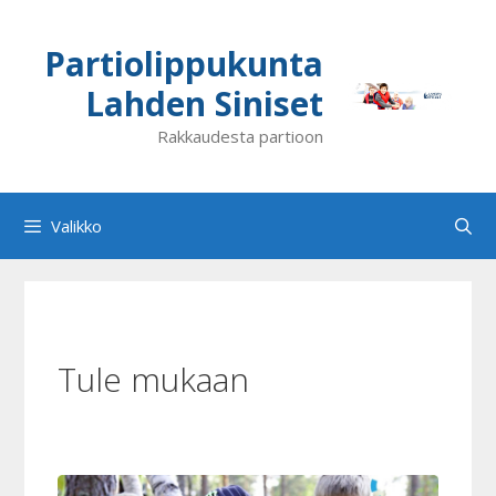
Siirry
sisältöön
Partiolippukunta
Lahden Siniset
Rakkaudesta partioon
Valikko
Tule mukaan