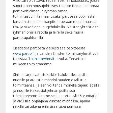
viikottain pidettävät tapaamiset, eli kokoukset, joissa
suoritetaan nousujohteisesti kunkin ikäkauden omaa
partio-ohjelmaa ja ryhmän omaa
toimintasuunnitelmaa. Lisäksi partiossa oppimista,
kasvamista ja hauskanpitoa tuetaan muun muassa
ilta- ja viikonloppupurjehduksilla, Sinisten yhteisillä tai
ryhmän omilla retkillä ja leireillä sekä muilla
partiotapahtumilla.
Lisätietoa partiosta yleisesti saa osoitteesta
www.partio.fi
ja Lahden Sinisten toimintaryhmät voit
tarkistaa
Toimintaryhmät
-sivulta. Tervetuloa
mukaan toimintaamme!
Siniset tarjoavat siis kaikille halukkaille; lapsille,
nuorille ja aikuisille mahdollisuuden osallistua
toimintaansa, ja sen voi tehdä monella tapaa: lapsille
ja nuorille ikäkausiohjelman puitteissa
toimintaryhmissämme sekä nuorille (yli 15-vuotiaille)
ja aikuisille ohjaajana viikkotoiminnassa, apuna
retkillä tai tukena erilaisissa tapahtumissa.