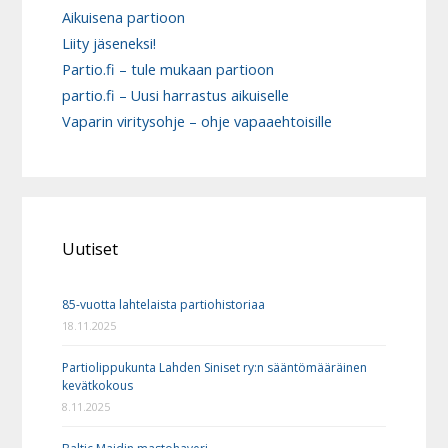
Aikuisena partioon
Liity jäseneksi!
Partio.fi – tule mukaan partioon
partio.fi – Uusi harrastus aikuiselle
Vaparin viritysohje – ohje vapaaehtoisille
Uutiset
85-vuotta lahtelaista partiohistoriaa
18.11.2025
Partiolippukunta Lahden Siniset ry:n sääntömääräinen
kevätkokous
8.11.2025