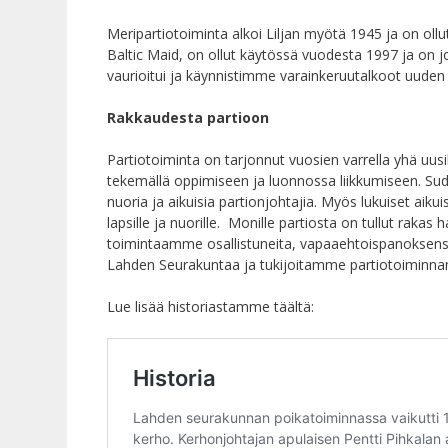
Meripartiotoiminta alkoi Liljan myötä 1945 ja on ollu
Baltic Maid, on ollut käytössä vuodesta 1997 ja on j
vaurioitui ja käynnistimme varainkeruutalkoot uude
Rakkaudesta partioon
Partiotoiminta on tarjonnut vuosien varrella yhä uusi
tekemällä oppimiseen ja luonnossa liikkumiseen. Suden
nuoria ja aikuisia partionjohtajia. Myös lukuiset aik
lapsille ja nuorille. Monille partiosta on tullut raka
toimintaamme osallistuneita, vapaaehtoispanoksensa
Lahden Seurakuntaa ja tukijoitamme partiotoiminna
Lue lisää historiastamme täältä: