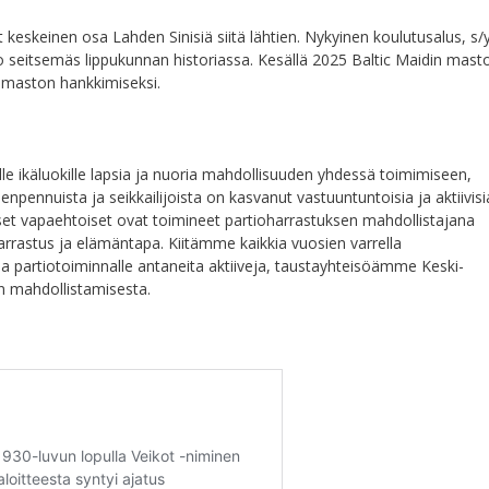
t keskeinen osa Lahden Sinisiä siitä lähtien. Nykyinen koulutusalus, s/
o seitsemäs lippukunnan historiassa. Kesällä 2025 Baltic Maidin mast
n maston hankkimiseksi.
lle ikäluokille lapsia ja nuoria mahdollisuuden yhdessä toimimiseen,
pennuista ja seikkailijoista on kasvanut vastuuntuntoisia ja aktiivisi
uiset vapaehtoiset ovat toimineet partioharrastuksen mahdollistajana
s harrastus ja elämäntapa. Kiitämme kaikkia vuosien varrella
 partiotoiminnalle antaneita aktiiveja, taustayhteisöämme Keski-
n mahdollistamisesta.