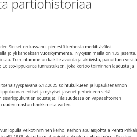
ta partiohistoriaa
hden Siniset on kasvanut pienestä kerhosta merkittäväksi
eella jo yli kahdeksan vuosikymmentä. Nykyisin meillä on 135 jäsentä,
taa. Toimintamme on kaikille avointa ja aktiivista, painottuen vesill
 Loisto-lippukunta tunnustuksen, joka kertoo toiminnan laadusta ja
itsenäisyyspäivänä 6.12.2025 soihtukulkueen ja lupauksenannon
i lippukunnan entiset ja nykyiset jäsenet perheineen sekä
 sisarlippukuntien edustajat. Tilaisuudessa on vapaaehtoinen
an uuden maston hankkimista varten.
n lopulla Veikot-niminen kerho. Kerhon apulaisjohtaja Pentti Pihkal
ksyllä 1939 aloitettiin vartionjohtajakoulutus yhteistyössä Sinisten