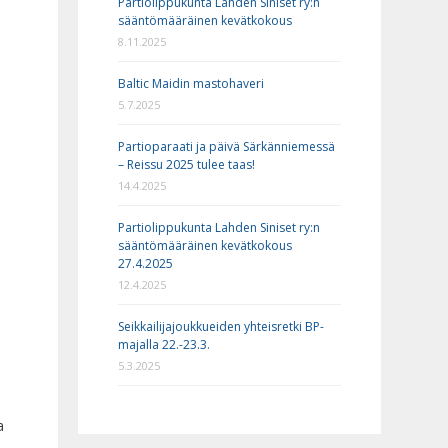
Partiolippukunta Lahden Siniset ry:n
sääntömääräinen kevätkokous
8.11.2025
Baltic Maidin mastohaveri
5.7.2025
Partioparaati ja päivä Särkänniemessä
– Reissu 2025 tulee taas!
14.4.2025
ä
Partiolippukunta Lahden Siniset ry:n
sääntömääräinen kevätkokous
27.4.2025
12.4.2025
Seikkailijajoukkueiden yhteisretki BP-
majalla 22.-23.3.
5.3.2025
a