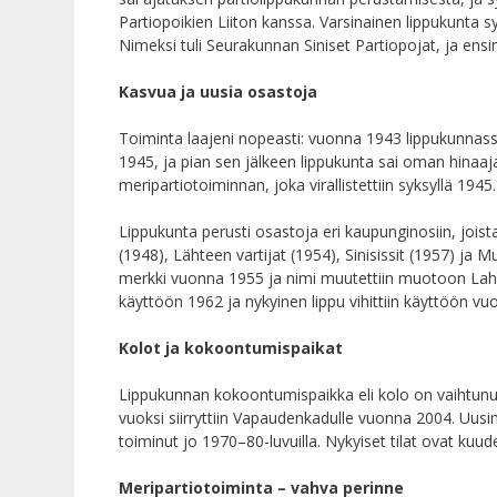
Partiopoikien Liiton kanssa. Varsinainen lippukunta 
Nimeksi tuli Seurakunnan Siniset Partiopojat, ja ensim
Kasvua ja uusia osastoja
Toiminta laajeni nopeasti: vuonna 1943 lippukunnassa 
1945, ja pian sen jälkeen lippukunta sai oman hinaaja
meripartiotoiminnan, joka virallistettiin syksyllä 1945.
Lippukunta perusti osastoja eri kaupunginosiin, jois
(1948), Lähteen vartijat (1954), Sinisissit (1957) ja
merkki vuonna 1955 ja nimi muutettiin muotoon Lahde
käyttöön 1962 ja nykyinen lippu vihittiin käyttöön v
Kolot ja kokoontumispaikat
Lippukunnan kokoontumispaikka eli kolo on vaihtunut
vuoksi siirryttiin Vapaudenkadulle vuonna 2004. Uusim
toiminut jo 1970–80-luvuilla. Nykyiset tilat ovat kuud
Meripartiotoiminta – vahva perinne