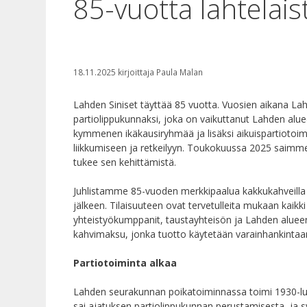
85-vuotta lahtelais
18.11.2025
kirjoittaja
Paula Malan
Lahden Siniset täyttää 85 vuotta. Vuosien aikana La
partiolippukunnaksi, joka on vaikuttanut Lahden alu
kymmenen ikäkausiryhmää ja lisäksi aikuispartiotoimin
liikkumiseen ja retkeilyyn. Toukokuussa 2025 saimme
tukee sen kehittämistä.
Juhlistamme 85-vuoden merkkipaalua kakkukahveilla 
jälkeen. Tilaisuuteen ovat tervetulleita mukaan kaikk
yhteistyökumppanit, taustayhteisön ja Lahden alueen
kahvimaksu, jonka tuotto käytetään varainhankinta
Partiotoiminta alkaa
Lahden seurakunnan poikatoiminnassa toimi 1930-luvu
sai ajatuksen partiolippukunnan perustamisesta, ja sy