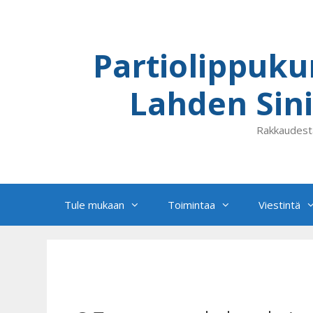
Siirry
sisältöön
Partiolippuku
Lahden Sini
Rakkaudest
Tule mukaan
Toimintaa
Viestintä