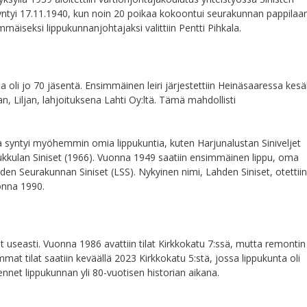
syntyi 17.11.1940, kun noin 20 poikaa kokoontui seurakunnan pappilaan
mäiseksi lippukunnanjohtajaksi valittiin Pentti Pihkala.
oli jo 70 jäsentä. Ensimmäinen leiri järjestettiin Heinäsaaressa kesä
n, Liljan, lahjoituksena Lahti Oy:ltä. Tämä mahdollisti
ta syntyi myöhemmin omia lippukuntia, kuten Harjunalustan Siniveljet
 Mukkulan Siniset (1966). Vuonna 1949 saatiin ensimmäinen lippu, oma
n Seurakunnan Siniset (LSS). Nykyinen nimi, Lahden Siniset, otettii
uonna 1990.
 useasti. Vuonna 1986 avattiin tilat Kirkkokatu 7:ssä, mutta remontin
mat tilat saatiin keväällä 2023 Kirkkokatu 5:stä, jossa lippukunta oli
ennet lippukunnan yli 80-vuotisen historian aikana.