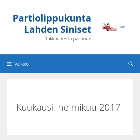
Siirry
sisältöön
Partiolippukunta
Lahden Siniset
Rakkaudesta partioon
Valikko
Kuukausi:
helmikuu 2017