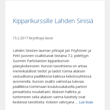
Kipparikurssille Lahden Sinisiä
15.2.2017
kirjoittaja
lasse
Lahden Sinisten lauman johtajat Jari Pöyhönen ja
Petri Juvonen osallistuivat tiistaina 7.2. pidettyyn
Suomen Partiolaisten kipparikurssin
pääsykokeeseen. Kurssin tavoitteena on antaa
merenkululliset tiedot ja taidot toimia aluksen
vastuullisena päällikkönä kaikissa keliolosuhteissa
avomerellä. Kurssin sisältö valmistaa tulevaa
päällikköä toimimaan koulutusaluksella partion
periaatteita noudattaen. Aluksen hallinta ja
tunteminen sekä aluksen varma käsittely ovat
keskeisiä tavoitteita. Kokeen valvojana …
Lue lisää