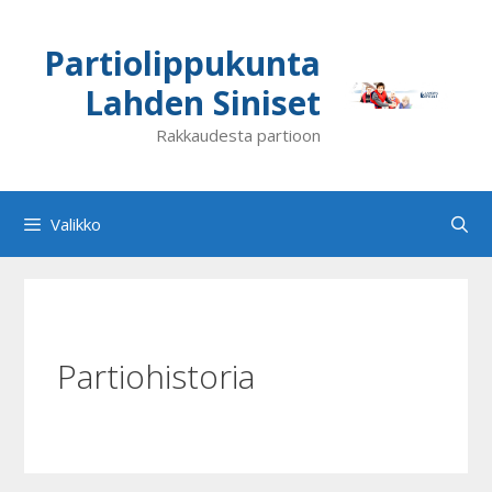
Siirry
sisältöön
Partiolippukunta
Lahden Siniset
Rakkaudesta partioon
Valikko
Partiohistoria