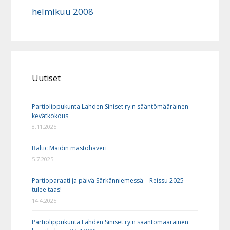
helmikuu 2008
Uutiset
Partiolippukunta Lahden Siniset ry:n sääntömääräinen
kevätkokous
8.11.2025
Baltic Maidin mastohaveri
5.7.2025
Partioparaati ja päivä Särkänniemessä – Reissu 2025
tulee taas!
14.4.2025
Partiolippukunta Lahden Siniset ry:n sääntömääräinen