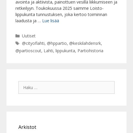
avointa ja aktiivista, painottuen vesillä liikkumiseen ja
retkeilyyn. Toukokuussa 2025 saimme Loisto-
lippukunta tunnustuksen, joka kertoo toiminnan
laadusta ja …
Lue lisää
Kategoriat
Uutiset
Avainsanat
@cityoflahti
,
@hppartio
,
@keskilahdensrk
,
@partioscout
,
Lahti
,
lippukunta
,
Partiohistoria
Haku:
Arkistot