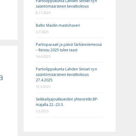
Partiolippukunta Lahden Siniset ry:n
sääntömääräinen kevätkokous
8.11.2025
Baltic Maidin mastohaveri
5.7.2025
Partioparaati ja päivä Särkänniemessä
– Reissu 2025 tulee taas!
14.4.2025
Partiolippukunta Lahden Siniset ry:n
a
sääntömääräinen kevätkokous
27.4.2025
12.4.2025
Seikkailijajoukkueiden yhteisretki BP-
majalla 22.-23.3.
5.3.2025