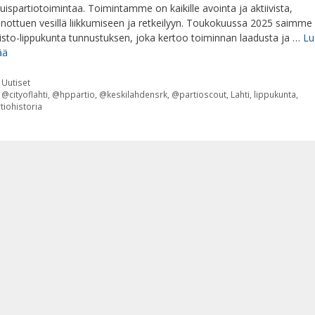
kuispartiotoimintaa. Toimintamme on kaikille avointa ja aktiivista,
inottuen vesillä liikkumiseen ja retkeilyyn. Toukokuussa 2025 saimme
isto-lippukunta tunnustuksen, joka kertoo toiminnan laadusta ja …
Lu
ää
Kategoriat
Uutiset
Avainsanat
@cityoflahti
,
@hppartio
,
@keskilahdensrk
,
@partioscout
,
Lahti
,
lippukunta
,
tiohistoria