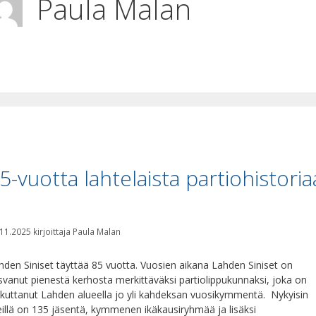
Paula Malan
5-vuotta lahtelaista partiohistoria
.11.2025
kirjoittaja
Paula Malan
hden Siniset täyttää 85 vuotta. Vuosien aikana Lahden Siniset on
svanut pienestä kerhosta merkittäväksi partiolippukunnaksi, joka on
ikuttanut Lahden alueella jo yli kahdeksan vuosikymmentä. Nykyisin
illä on 135 jäsentä, kymmenen ikäkausiryhmää ja lisäksi