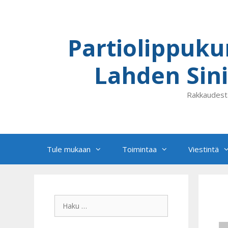
Siirry
sisältöön
Partiolippuku
Lahden Sini
Rakkaudest
Tule mukaan
Toimintaa
Viestintä
Haku: