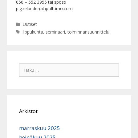
050 – 552 3955 tai sposti
p.g.relander(ät)polttimo.com
Kategoriat
Uutiset
Avainsanat
lippukunta
,
seminaari
,
toiminnansuunnittelu
Haku:
Arkistot
marraskuu 2025
heinäkuu 2025