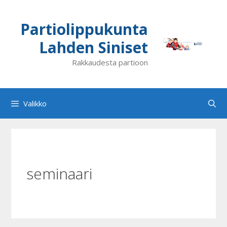
Siirry
sisältöön
Partiolippukunta
Lahden Siniset
Rakkaudesta partioon
Valikko
seminaari