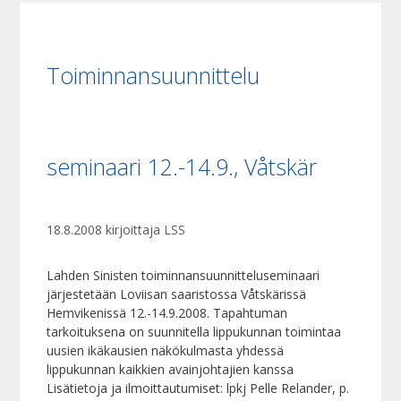
Toiminnansuunnittelu
seminaari 12.-14.9., Våtskär
18.8.2008
kirjoittaja
LSS
Lahden Sinisten toiminnansuunnitteluseminaari
järjestetään Loviisan saaristossa Våtskärissä
Hemvikenissä 12.-14.9.2008. Tapahtuman
tarkoituksena on suunnitella lippukunnan toimintaa
uusien ikäkausien näkökulmasta yhdessä
lippukunnan kaikkien avainjohtajien kanssa
Lisätietoja ja ilmoittautumiset: lpkj Pelle Relander, p.