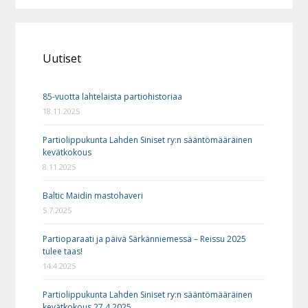
Uutiset
85-vuotta lahtelaista partiohistoriaa
18.11.2025
Partiolippukunta Lahden Siniset ry:n sääntömääräinen
kevätkokous
8.11.2025
Baltic Maidin mastohaveri
5.7.2025
Partioparaati ja päivä Särkänniemessä – Reissu 2025
tulee taas!
14.4.2025
Partiolippukunta Lahden Siniset ry:n sääntömääräinen
kevätkokous 27.4.2025