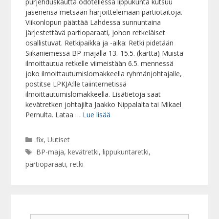
purjehduskautta odotellessa lippukunta kutsuu
jäsenensä metsään harjoittelemaan partiotaitoja.
Viikonlopun päättää Lahdessa sunnuntaina
järjestettävä partioparaati, johon retkeläiset
osallistuvat. Retkipaikka ja -aika: Retki pidetään
Siikaniemessä BP-majalla 13.-15.5. (kartta) Muista
ilmoittautua retkelle viimeistään 6.5. mennessä
joko ilmoittautumislomakkeella ryhmänjohtajalle,
postitse LPKJA:lle taiinternetissä
ilmoittautumislomakkeella. Lisätietoja saat
kevätretken johtajilta Jaakko Nippalalta tai Mikael
Pernulta. Lataa …
Lue lisää
Kategoriat
fix
,
Uutiset
Avainsanat
BP-maja
,
kevätretki
,
lippukuntaretki
,
partioparaati
,
retki