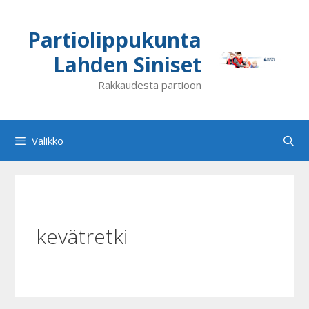
Siirry
sisältöön
Partiolippukunta
Lahden Siniset
Rakkaudesta partioon
Valikko
kevätretki