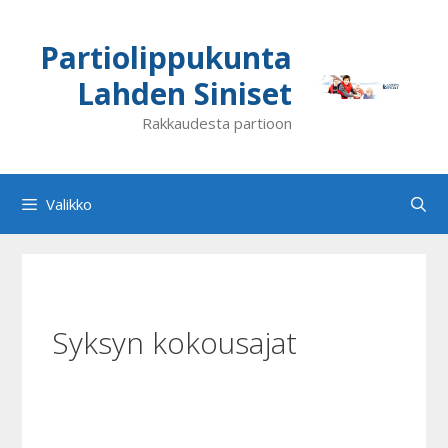
Siirry
sisältöön
Partiolippukunta
Lahden Siniset
Rakkaudesta partioon
Valikko
Syksyn kokousajat