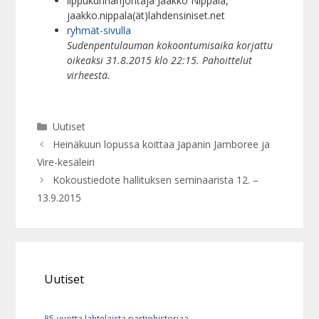
lippukunnanjohtaja Jaakko Nippala,
jaakko.nippala(ät)lahdensiniset.net
ryhmät-sivulla
Sudenpentulauman kokoontumisaika korjattu
oikeaksi 31.8.2015 klo 22:15. Pahoittelut
virheestä.
Kategoriat
Uutiset
Heinäkuun lopussa koittaa Japanin Jamboree ja
Vire-kesäleiri
Kokoustiedote hallituksen seminaarista 12. –
13.9.2015
Uutiset
85-vuotta lahtelaista partiohistoriaa