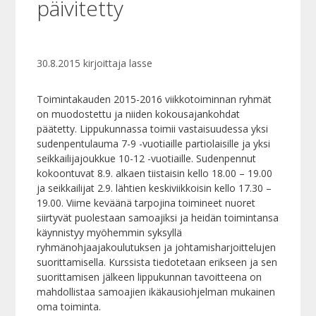
päivitetty
30.8.2015
kirjoittaja
lasse
Toimintakauden 2015-2016 viikkotoiminnan ryhmät
on muodostettu ja niiden kokousajankohdat
päätetty. Lippukunnassa toimii vastaisuudessa yksi
sudenpentulauma 7-9 -vuotiaille partiolaisille ja yksi
seikkailijajoukkue 10-12 -vuotiaille. Sudenpennut
kokoontuvat 8.9. alkaen tiistaisin kello 18.00 – 19.00
ja seikkailijat 2.9. lähtien keskiviikkoisin kello 17.30 –
19.00. Viime keväänä tarpojina toimineet nuoret
siirtyvät puolestaan samoajiksi ja heidän toimintansa
käynnistyy myöhemmin syksyllä
ryhmänohjaajakoulutuksen ja johtamisharjoittelujen
suorittamisella. Kurssista tiedotetaan erikseen ja sen
suorittamisen jälkeen lippukunnan tavoitteena on
mahdollistaa samoajien ikäkausiohjelman mukainen
oma toiminta.