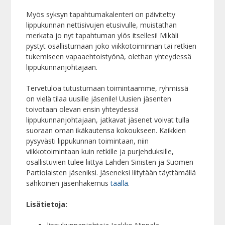
Myös syksyn tapahtumakalenteri on päivitetty
lippukunnan nettisivujen etusivulle, muistathan
merkata jo nyt tapahtuman ylös itsellesi! Mikäli
pystyt osallistumaan joko viikkotoiminnan tai retkien
tukemiseen vapaaehtoistyönä, olethan yhteydessä
lippukunnanjohtajaan.
Tervetuloa tutustumaan toimintaamme, ryhmissä
on vielä tilaa uusille jäsenile! Uusien jäsenten
toivotaan olevan ensin yhteydessä
lippukunnanjohtajaan, jatkavat jäsenet voivat tulla
suoraan oman ikäkautensa kokoukseen. Kaikkien
pysyvästi lippukunnan toimintaan, niin
viikkotoimintaan kuin retkille ja purjehduksille,
osallistuvien tulee liittyä Lahden Sinisten ja Suomen
Partiolaisten jäseniksi. Jäseneksi liitytään täyttämällä
sähköinen jäsenhakemus
täällä
.
Lisätietoja: