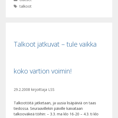
Avainsanat
talkoot
Talkoot jatkuvat – tule vaikka
koko vartion voimin!
29.2.2008
kirjoittaja
LSS
Talkootöitä jatketaan, ja uusia lisäpäiviä on taas
tiedossa. Seuraavillekin päiville kaivataan
talkooväkeä töihin: – 3.3. ma klo 16-20 – 4.3. ti klo