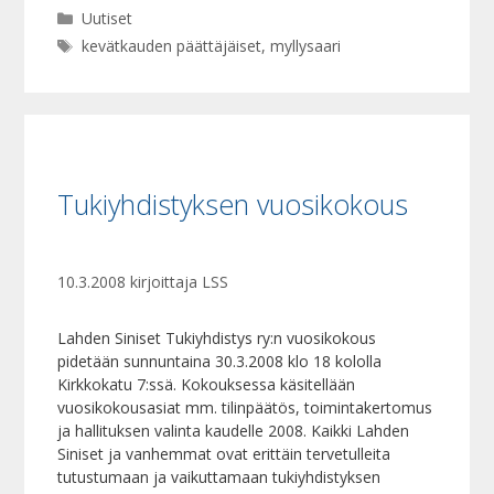
Kategoriat
Uutiset
Avainsanat
kevätkauden päättäjäiset
,
myllysaari
Tukiyhdistyksen vuosikokous
10.3.2008
kirjoittaja
LSS
Lahden Siniset Tukiyhdistys ry:n vuosikokous
pidetään sunnuntaina 30.3.2008 klo 18 kololla
Kirkkokatu 7:ssä. Kokouksessa käsitellään
vuosikokousasiat mm. tilinpäätös, toimintakertomus
ja hallituksen valinta kaudelle 2008. Kaikki Lahden
Siniset ja vanhemmat ovat erittäin tervetulleita
tutustumaan ja vaikuttamaan tukiyhdistyksen