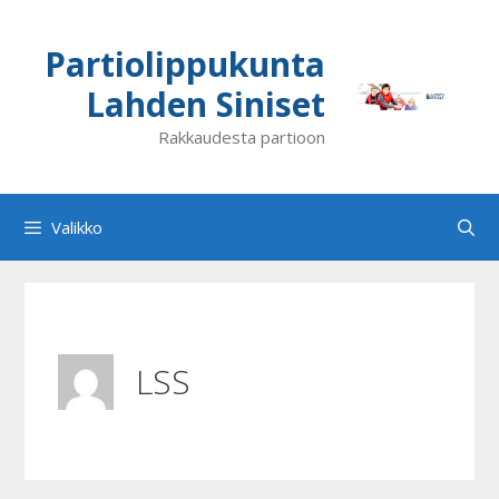
Siirry
sisältöön
Partiolippukunta
Lahden Siniset
Rakkaudesta partioon
Valikko
LSS