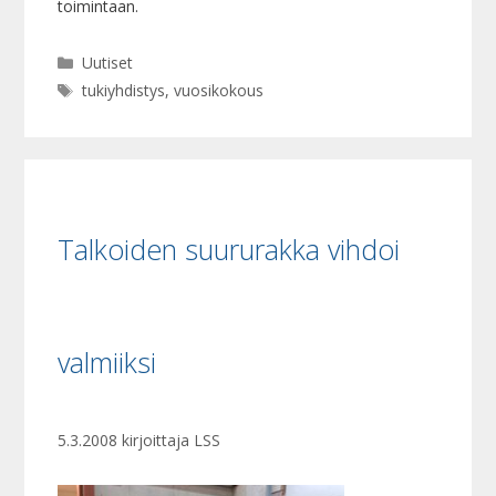
toimintaan.
Kategoriat
Uutiset
Avainsanat
tukiyhdistys
,
vuosikokous
Talkoiden suururakka vihdoi
valmiiksi
5.3.2008
kirjoittaja
LSS