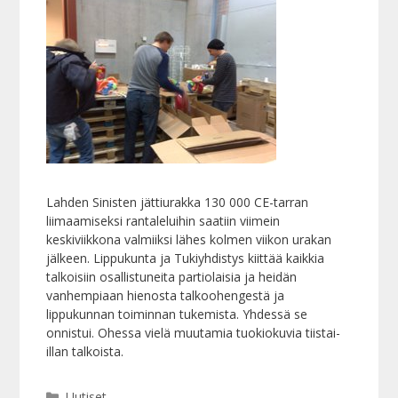
Lahden Sinisten jättiurakka 130 000 CE-tarran
liimaamiseksi rantaleluihin saatiin viimein
keskiviikkona valmiiksi lähes kolmen viikon urakan
jälkeen. Lippukunta ja Tukiyhdistys kiittää kaikkia
talkoisiin osallistuneita partiolaisia ja heidän
vanhempiaan hienosta talkoohengestä ja
lippukunnan toiminnan tukemista. Yhdessä se
onnistui. Ohessa vielä muutamia tuokiokuvia tiistai-
illan talkoista.
Kategoriat
Uutiset