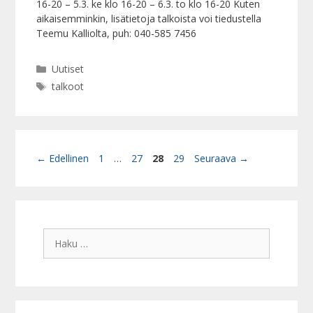
16-20 – 5.3. ke klo 16-20 – 6.3. to klo 16-20 Kuten
aikaisemminkin, lisätietoja talkoista voi tiedustella
Teemu Kalliolta, puh: 040-585 7456
Kategoriat
Uutiset
Avainsanat
talkoot
Sivu
Sivu
Sivu
Sivu
←
Edellinen
1
…
27
28
29
Seuraava
→
Haku: