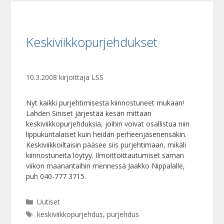
Keskiviikkopurjehdukset
10.3.2008
kirjoittaja
LSS
Nyt kaikki purjehtimisesta kiinnostuneet mukaan!
Lahden Siniset järjestää kesän mittaan
keskiviikkopurjehduksia, joihin voivat osallistua niin
lippukuntalaiset kuin heidän perheenjäsenensäkin.
Keskiviikkoiltaisin pääsee siis purjehtimaan, mikäli
kiinnostuneita löytyy. Ilmoittoittautumiset saman
viikon maanantaihin mennessä Jaakko Nippalalle,
puh 040-777 3715.
Kategoriat
Uutiset
Avainsanat
keskiviikkopurjehdus
,
purjehdus