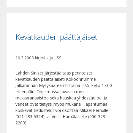
Kevätkauden päättäjäiset
10.3.2008
kirjoittaja
LSS
Lahden Siniset järjestää taas perinteiset
kevätkauden päättäjäiset! Kokoonnumme
Jalkarannan Myllysaareen tiistaina 27.5. kello 17:00
eteenpäin. Ohjelmassa luvassa mm.
makkaranpaistoa sekä hauskaa yhdessäoloa. Ja
veneet ovat tietysti myös mukana! Tapahtumaa
koskevat tiedustelut voi osoittaa Mikael Pernulle
(041-433 6324) tai Vessi Hämäläiselle (050-323
2209).