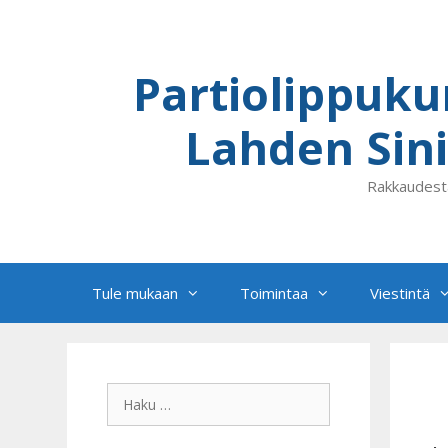
Siirry
sisältöön
Partiolippuku
Lahden Sini
Rakkaudest
Tule mukaan
Toimintaa
Viestintä
Haku: