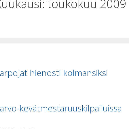
Kuukausi:
toukokuu 2009
arpojat hienosti kolmansiksi
arvo-kevätmestaruuskilpailuissa