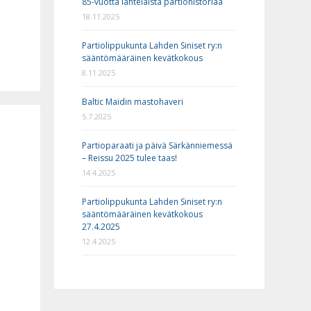
85-vuotta lahtelaista partiohistoriaa
18.11.2025
Partiolippukunta Lahden Siniset ry:n
sääntömääräinen kevätkokous
8.11.2025
Baltic Maidin mastohaveri
5.7.2025
Partioparaati ja päivä Särkänniemessä
– Reissu 2025 tulee taas!
14.4.2025
Partiolippukunta Lahden Siniset ry:n
sääntömääräinen kevätkokous
27.4.2025
12.4.2025