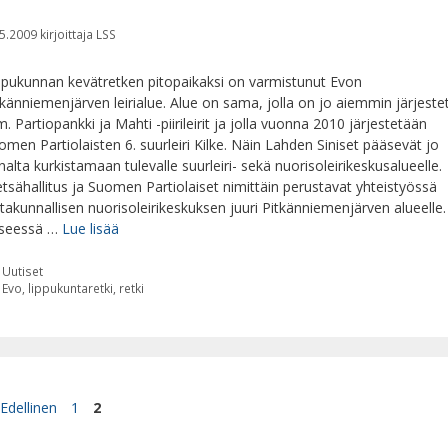
5.2009
kirjoittaja
LSS
ppukunnan kevätretken pitopaikaksi on varmistunut Evon
tkänniemenjärven leirialue. Alue on sama, jolla on jo aiemmin järjeste
. Partiopankki ja Mahti -piirileirit ja jolla vuonna 2010 järjestetään
omen Partiolaisten 6. suurleiri Kilke. Näin Lahden Siniset pääsevät jo
nalta kurkistamaan tulevalle suurleiri- sekä nuorisoleirikeskusalueelle.
tsähallitus ja Suomen Partiolaiset nimittäin perustavat yhteistyössä
ltakunnallisen nuorisoleirikeskuksen juuri Pitkänniemenjärven alueelle.
seessä …
Lue lisää
Kategoriat
Uutiset
Avainsanat
Evo
,
lippukuntaretki
,
retki
Sivu
Sivu
Edellinen
1
2