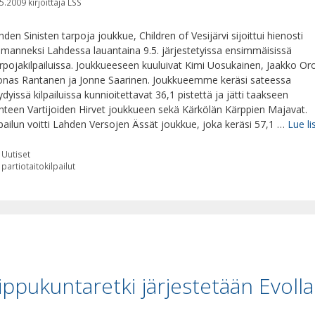
5.2009
kirjoittaja
LSS
hden Sinisten tarpoja joukkue, Children of Vesijärvi sijoittui hienosti
lmanneksi Lahdessa lauantaina 9.5. järjestetyissa ensimmäisissä
rpojakilpailuissa. Joukkueeseen kuuluivat Kimi Uosukainen, Jaakko Oro
onas Rantanen ja Jonne Saarinen. Joukkueemme keräsi sateessa
dyissä kilpailuissa kunnioitettavat 36,1 pistettä ja jätti taakseen
hteen Vartijoiden Hirvet joukkueen sekä Kärkölän Kärppien Majavat.
lpailun voitti Lahden Versojen Ässät joukkue, joka keräsi 57,1 …
Lue li
Kategoriat
Uutiset
Avainsanat
partiotaitokilpailut
ippukuntaretki järjestetään Evolla