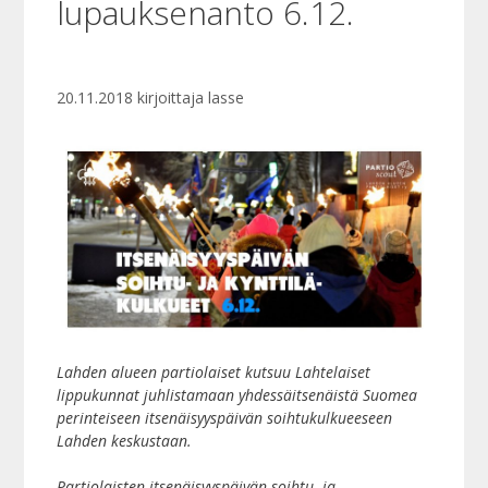
lupauksenanto 6.12.
20.11.2018
kirjoittaja
lasse
Lahden alueen partiolaiset kutsuu Lahtelaiset
lippukunnat juhlistamaan yhdessäitsenäistä Suomea
perinteiseen itsenäisyyspäivän soihtukulkueeseen
Lahden keskustaan.
Partiolaisten itsenäisyyspäivän soihtu- ja