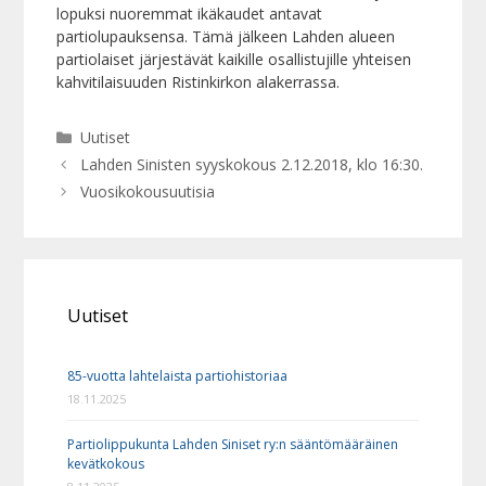
lopuksi nuoremmat ikäkaudet antavat
partiolupauksensa. Tämä jälkeen Lahden alueen
partiolaiset järjestävät kaikille osallistujille yhteisen
kahvitilaisuuden Ristinkirkon alakerrassa.
Kategoriat
Uutiset
Lahden Sinisten syyskokous 2.12.2018, klo 16:30.
Vuosikokousuutisia
Uutiset
85-vuotta lahtelaista partiohistoriaa
18.11.2025
Partiolippukunta Lahden Siniset ry:n sääntömääräinen
kevätkokous