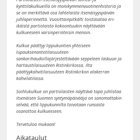
kynttiläkulkueilla on monikymmenvuotinenhistoria ja
se on merkittävä osa lahtelaista itsenäisyyspäivän
juhlaperinnettä. Vuosittainpitkälti toistasataa eri-
ikäistä partiolaista kokoontuukin näyttävään
kulkueeseen varsinperinteisin menoin.
Kulkue päättyy lippukuntien yhteiseen
lupauksenantotilaisuuteen
sankarihaudoillajärjestettävään seppeleen laskuun ja
hartaustilaisuuteen Ristinkirkossa. Ilta
päättyykahvitilaisuuteen Ristinkirkon alakerran
kahvilatilassa.
Soihtukulkue on partiolaisten näyttävä tapa juhlistaa
itsenäisen Suomen syntymäpäivääja on sanomattakin
selvää, että lippukunnilta toivotaan runsasta
osanottoa kulkueeseen.
Tervetuloa mukaan!
Aikataulut