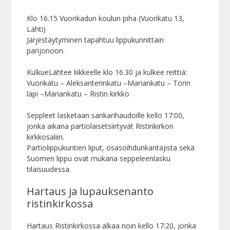
Klo 16.15 Vuorikadun koulun piha (Vuorikatu 13,
Lahti)
Järjestäytyminen tapahtuu lippukunnittain
parijonoon.
KulkueLähtee liikkeelle klo 16.30 ja kulkee reittiä:
Vuorikatu – Aleksanterinkatu –Mariankatu – Torin
läpi –Mariankatu – Ristin kirkko
Seppleet lasketaan sankarihaudoille kello 17:00,
jonka aikana partiolaisetsiirtyvät Ristinkirkon
kirkkosaliin.
Partiolippukuntien liput, osasoihdunkantajista sekä
Suomen lippu ovat mukana seppeleenlasku
tilaisuudessa.
Hartaus ja lupauksenanto
ristinkirkossa
Hartaus Ristinkirkossa alkaa noin kello 17:20, jonka