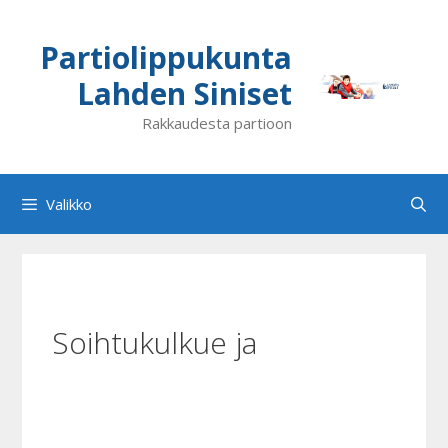
Siirry
sisältöön
Partiolippukunta
Lahden Siniset
Rakkaudesta partioon
Valikko
Soihtukulkue ja