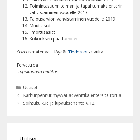
Toimintasuunnitelman ja tapahtumakalenterin
vahvistaminen vuodelle 2019
Talousarvion vahvistaminen vuodelle 2019
Muut asiat
Ilmoitusasiat
Kokouksen päättäminen
Kokousmateriaalit löydät
Tiedostot
-sivulta.
Tervetuloa
Lippukunnan hallitus
Kategoriat
Uutiset
Karhunpennut myyvät adventtikalentereita torilla
Soihtukulkue ja lupauksenanto 6.12.
Uutiset