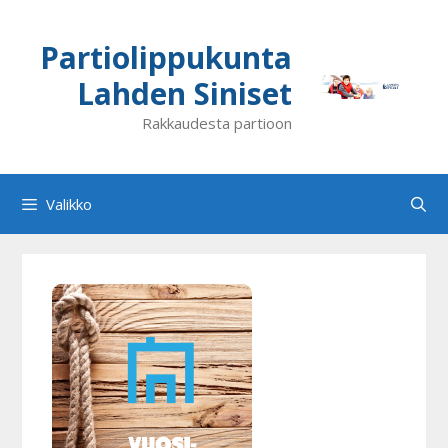
Siirry
sisältöön
Partiolippukunta
Lahden Siniset
Rakkaudesta partioon
Valikko