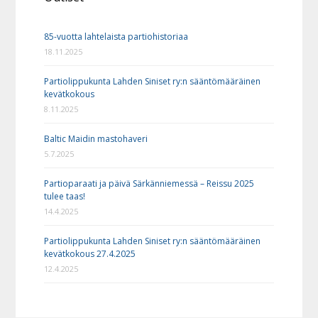
85-vuotta lahtelaista partiohistoriaa
18.11.2025
Partiolippukunta Lahden Siniset ry:n sääntömääräinen
kevätkokous
8.11.2025
Baltic Maidin mastohaveri
5.7.2025
Partioparaati ja päivä Särkänniemessä – Reissu 2025
tulee taas!
14.4.2025
Partiolippukunta Lahden Siniset ry:n sääntömääräinen
kevätkokous 27.4.2025
12.4.2025