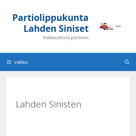
Siirry
sisältöön
Partiolippukunta
Lahden Siniset
Rakkaudesta partioon
Valikko
Lahden Sinisten