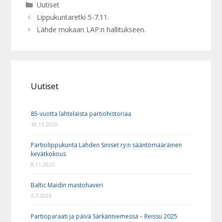
Kategoriat
Uutiset
Lippukuntaretki 5-7.11.
Lähde mukaan LAP:n hallitukseen.
Uutiset
85-vuotta lahtelaista partiohistoriaa
18.11.2025
Partiolippukunta Lahden Siniset ry:n sääntömääräinen
kevätkokous
8.11.2025
Baltic Maidin mastohaveri
5.7.2025
Partioparaati ja päivä Särkänniemessä – Reissu 2025