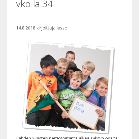
vkolla 34
14.8.2018
kirjoittaja
lasse
Lahden Sinisten partiotoiminta alkaa syksyn osalta