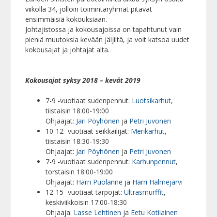
viikolla 34, jolloin toimintaryhmät pitävät
ensimmäisiä kokouksiaan.
Johtajistossa ja kokousajoissa on tapahtunut vain
pieniä muutoksia kevään jäljiltä, ja voit katsoa uudet
kokousajat ja johtajat alta.
Kokousajat syksy 2018 – kevät 2019
7-9 -vuotiaat sudenpennut:
Luotsikarhut
,
tiistaisin 18:00-19:00
Ohjaajat:
Jari Pöyhönen
ja
Petri Juvonen
10-12 -vuotiaat seikkailijat:
Merikarhut
,
tiistaisin 18:30-19:30
Ohjaajat:
Jari Pöyhönen
ja
Petri Juvonen
7-9 -vuotiaat sudenpennut:
Karhunpennut
,
torstaisin 18:00-19:00
Ohjaajat:
Harri Puolanne
ja
Harri Halmejärvi
12-15 -vuotiaat tarpojat:
Ultrasmurffit
,
keskiviikkoisin 17:00-18:30
Ohjaaja:
Lasse Lehtinen
ja
Eetu Kotilainen