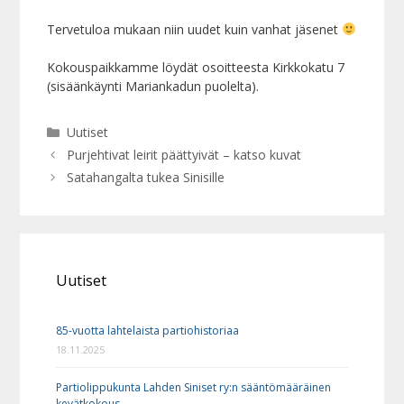
Tervetuloa mukaan niin uudet kuin vanhat jäsenet
Kokouspaikkamme löydät osoitteesta Kirkkokatu 7
(sisäänkäynti Mariankadun puolelta).
Kategoriat
Uutiset
Purjehtivat leirit päättyivät – katso kuvat
Satahangalta tukea Sinisille
Uutiset
85-vuotta lahtelaista partiohistoriaa
18.11.2025
Partiolippukunta Lahden Siniset ry:n sääntömääräinen
kevätkokous