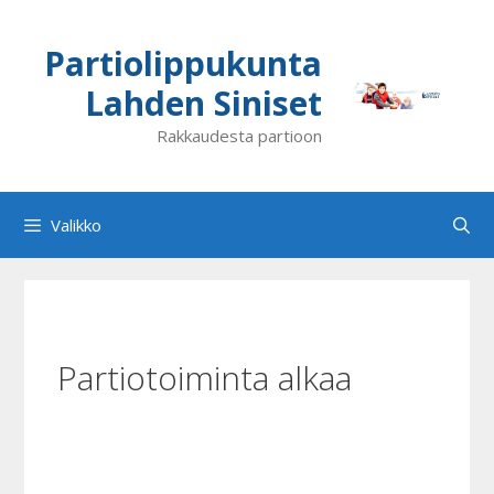
Siirry
sisältöön
Partiolippukunta
Lahden Siniset
Rakkaudesta partioon
Valikko
Partiotoiminta alkaa