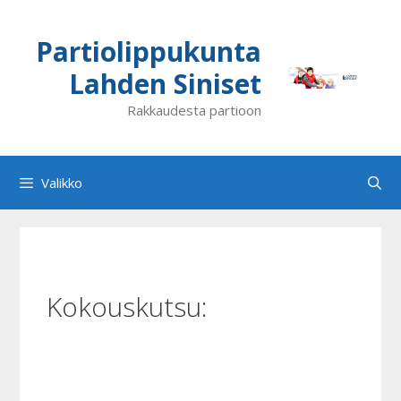
Siirry
sisältöön
Partiolippukunta
Lahden Siniset
Rakkaudesta partioon
Valikko
Kokouskutsu: