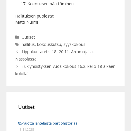
Kokouksen päättäminen
Hallituksen puolesta:
Matti Nurmi
Kategoriat
Uutiset
Avainsanat
hallitus
,
kokouskutsu
,
syyskokous
Lippukuntaretki 18.-20.11. Arramajalla,
Nastolassa
Tukiyhdistyksen vuosikokous 16.2. kello 18 alkaen
kololla!
Uutiset
85-vuotta lahtelaista partiohistoriaa
18.11.2025