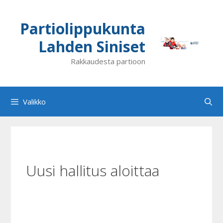
Siirry
sisältöön
Partiolippukunta
Lahden Siniset
Rakkaudesta partioon
Valikko
Uusi hallitus aloittaa