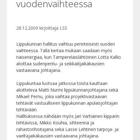
vuodenvaihteessa
28.12.2009
kirjoittaja
LSS
Lippukunnan hallitus vaihtuu perinteisesti vuoden
vaihteessa. Tällä kertaa mukaan saadaan myös
naisenergiaa, kun Tamperelaislähtöinen Lotta Kallio
aloittaa sudenpentu- ja seikkailijaikäkausien
vastaavana johtajana.
Lippukuntaa luotsaa jatkossa toista kauttaan
aloitteleva Matti Nurmi lippukunnanjohtajana sekä
Mikael Pernu, joka vaihtaa projektivastaavan
tehtävät vastuulliseen lippukunnan apulaisjohtajan
tehtävään.
Hallituksessa nähdään myös Jari Vartiainen kipparin
tehtävissä, Mikko Kouhia, sihteerinä ja
rahastonhoitajana sekä Lasse Lehtinen tarpoja- ja
vaeltajaikäkausien vastaavana johtajana.