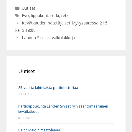
Kategoriat
Uutiset
Avainsanat
Evo
,
lippukuntaretki
,
retki
Kevätkauden päättäjäiset Myllysaaressa 21.5.
kello 18:00
Lahden Sinisille valkolakkeja
Uutiset
85-vuotta lahtelaista partiohistoriaa
18.11.2025
Partiolippukunta Lahden Siniset ry:n sääntömääräinen
kevätkokous
8.11.2025
Baltic Maidin mastohaveri