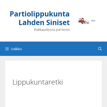
Siirry
sisältöön
Partiolippukunta
Lahden Siniset
Rakkaudesta partioon
Valikko
Lippukuntaretki