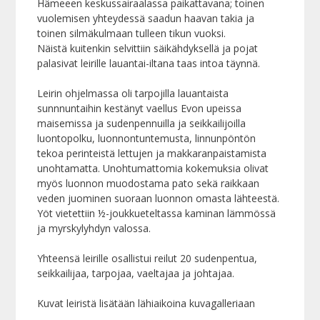
Hämeeen keskussairaalassa paikattavana; toinen
vuolemisen yhteydessä saadun haavan takia ja
toinen silmäkulmaan tulleen tikun vuoksi.
Näistä kuitenkin selvittiin säikähdyksellä ja pojat
palasivat leirille lauantai-iltana taas intoa täynnä.
Leirin ohjelmassa oli tarpojilla lauantaista
sunnnuntaihin kestänyt vaellus Evon upeissa
maisemissa ja sudenpennuilla ja seikkailijoilla
luontopolku, luonnontuntemusta, linnunpöntön
tekoa perinteistä lettujen ja makkaranpaistamista
unohtamatta. Unohtumattomia kokemuksia olivat
myös luonnon muodostama pato sekä raikkaan
veden juominen suoraan luonnon omasta lähteestä.
Yöt vietettiin ½-joukkueteltassa kaminan lämmössä
ja myrskylyhdyn valossa.
Yhteensä leirille osallistui reilut 20 sudenpentua,
seikkailijaa, tarpojaa, vaeltajaa ja johtajaa.
Kuvat leiristä lisätään lähiaikoina kuvagalleriaan