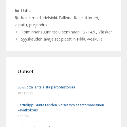
Kategoriat
Uutiset
Avainsanat
baltic maid
,
Helsinki-Tallinna Race
,
Itämeri
,
kilpailu
,
purjehdus
Toiminnansuunnittelu seminaari 12.-14.9., Våtskär
Syyskauden avajaiset pidettiin Pikku-Veskulla
Uutiset
85-vuotta lahtelaista partiohistoriaa
18.11.2025
Partiolippukunta Lahden Siniset ry:n sääntömääräinen
kevätkokous
8.11.2025