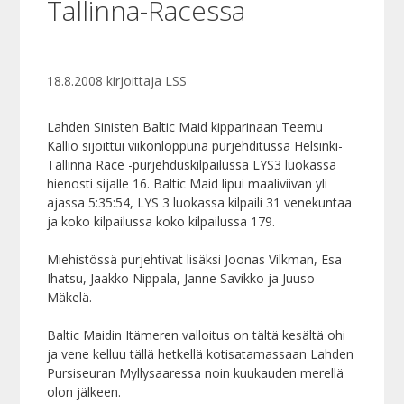
Tallinna-Racessa
18.8.2008
kirjoittaja
LSS
Lahden Sinisten Baltic Maid kipparinaan Teemu
Kallio sijoittui viikonloppuna purjehditussa Helsinki-
Tallinna Race -purjehduskilpailussa LYS3 luokassa
hienosti sijalle 16. Baltic Maid lipui maaliviivan yli
ajassa 5:35:54, LYS 3 luokassa kilpaili 31 venekuntaa
ja koko kilpailussa koko kilpailussa 179.
Miehistössä purjehtivat lisäksi Joonas Vilkman, Esa
Ihatsu, Jaakko Nippala, Janne Savikko ja Juuso
Mäkelä.
Baltic Maidin Itämeren valloitus on tältä kesältä ohi
ja vene kelluu tällä hetkellä kotisatamassaan Lahden
Pursiseuran Myllysaaressa noin kuukauden merellä
olon jälkeen.