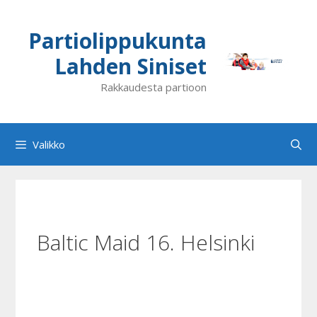
Siirry
sisältöön
Partiolippukunta
Lahden Siniset
Rakkaudesta partioon
Valikko
Baltic Maid 16. Helsinki